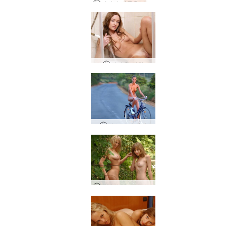
비카가 기름을 바르다
니카 핫 샤워
미스 비카 타기
안나와 마자 리버 걸스