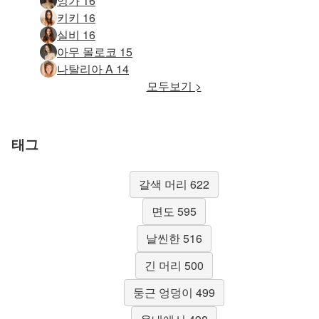
잉가 16
키키 16
실비 16
아무 몰로코 15
나탈리아 A 14
모두보기 >
태그
갈색 머리 622
면도 595
날씬한 516
긴 머리 500
둥근 엉덩이 499