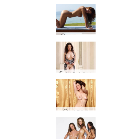
린다 엘 몬순 비
다샤 온 더 테라스
다샤 골든 걸