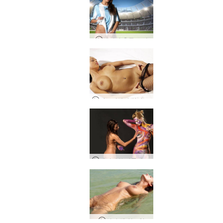
에리카 축구 소녀
가브리엘라 망사 팬티 스타킹
에리카와 카롤리나 바디 페인팅
린다 엘 인도양