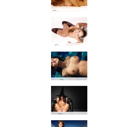
침대에서 안나와 마자
니카 블랙 란제리
린다 엘 풀
아망딘 매직