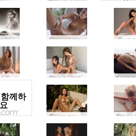
에로틱 발리니스 마사지
안나 엘 셀프 러브
Go West Young Girl
멜레나 마리아 자위
소완 
사랑의 손 마사지
에미와 나탈리아 휴가 중인 여자친구
위 에로틱
 함께하
 평가됨
요
푸트리 발리 프로덕션