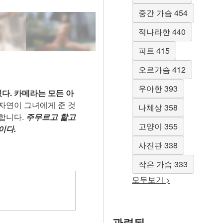
중간 가슴 454
적나라한 440
피트 415
오르가슴 412
우아한 393
다. 카메라는 모든 아
자연이 그녀에게 준 것
나체상 358
통합니다.
주무르고 핥고
고양이 355
이다.
사진관 338
작은 가슴 333
모두보기 >
관련된