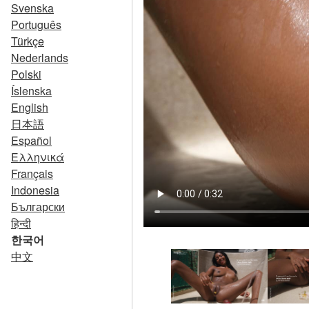
Svenska
Português
Türkçe
Nederlands
Polski
Íslenska
English
日本語
Español
Ελληνικά
Français
Indonesia
Български
हिन्दी
한국어
中文