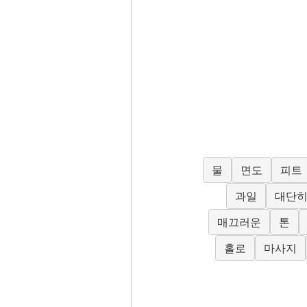
물
면도
피트
과일
대단
매끄러운
톤
홀로
마사지