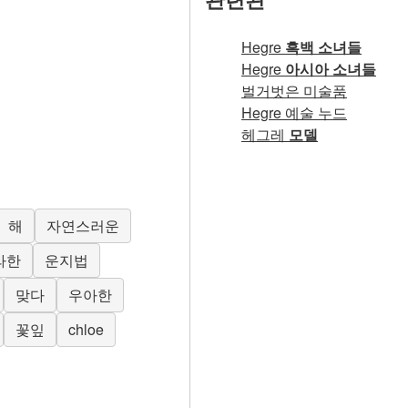
Hegre
흑백 소녀들
Hegre
아시아 소녀들
벌거벗은 미술품
Hegre 예술 누드
헤그레
모델
해
자연스러운
라한
운지법
맞다
우아한
꽃잎
chloe