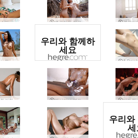
클로이 소파 솔로 섹스
클로이와 히로미 해변에서의 하루
세계 1위 에로틱
우리와 함께하
사이트로 평가됨
세요
클로이 누드 비치
히로미 화려한 여신
캐서리나 면도 세션
세계 1
우리와
사이트로
세