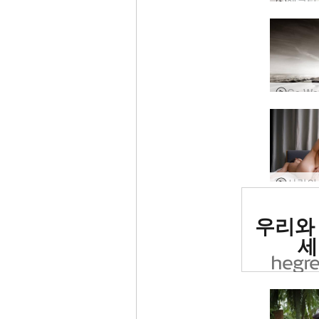
세계 1
우리와
사이트로
세