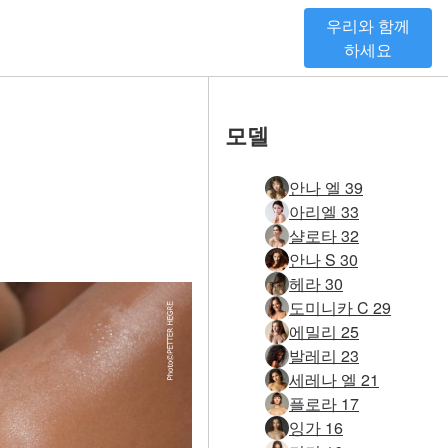
우리와 함께
하세요
모델
안나 엘 39
아리엘 33
샬로타 32
안나 S 30
헤라 30
도미니카 C 29
에밀리 25
발레리 23
세레나 엘 21
플로라 17
잉가 16