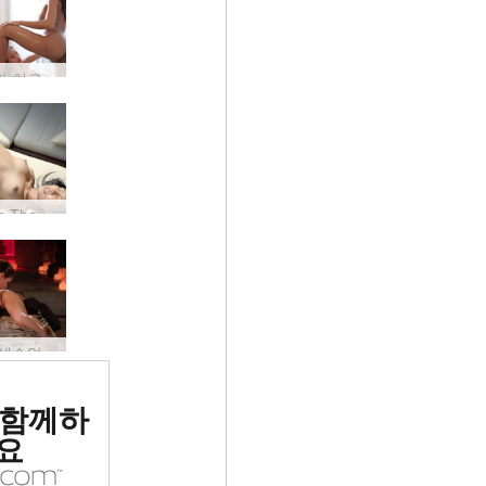
클로이와 히로미 입욕 미녀
A Day In The Life of Magen, 방콕, 태국
탄트라 섹슈얼 힐링 마사지
위 에로틱
 함께하
 평가됨
요