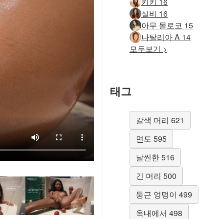
키키 16
실비 16
아무 몰로코 15
나탈리아 A 14
모두보기 >
태그
갈색 머리 621
면도 595
날씬한 516
긴 머리 500
둥근 엉덩이 499
옥내에서 498