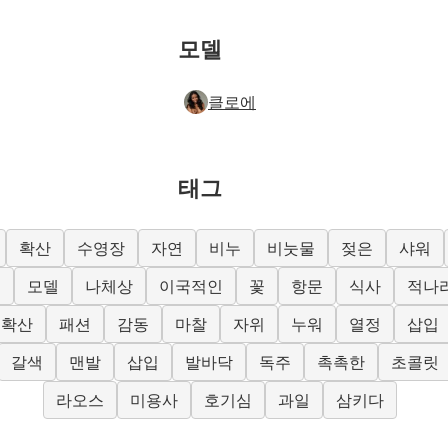
모델
클로에
태그
확산
수영장
자연
비누
비눗물
젖은
샤워
히
모델
나체상
이국적인
꽃
항문
식사
적나
확산
패션
감동
마찰
자위
누워
열정
삽입
갈색
맨발
삽입
발바닥
독주
촉촉한
초콜릿
라오스
미용사
호기심
과일
삼키다