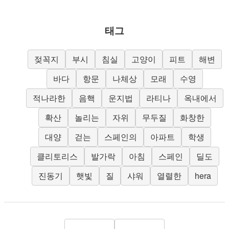
태그
젖꼭지
부시
침실
고양이
피트
해변
바다
항문
나체상
모래
수영
적나라한
음핵
운지법
라티나
옥내에서
확산
놀리는
자위
무두질
화창한
대양
걷는
스페인의
아파트
학생
클리토리스
발가락
아침
스페인
딜도
진동기
햇빛
질
샤워
열렬한
hera