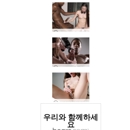
고로와 헤라 소파 콕 쌋다
고로와 헤라 구속 의자 마사지
헤라 1시간 정액 챌린지
세계 1위 에로틱 사이트
우리와 함께하세
로 평가됨
요