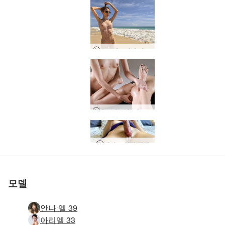
프로세르피나 카보 베르데
원기 왕성한 레즈비언 마사지
세계 1위 에로틱 사이트
세계 1위 에로틱 사이트
세계 1위 에로틱 사이트
세계 1위 에로틱 사이트
세계 1위 에로틱 사이트
우리와 함께하세
우리와 함께하세
우리와 함께하세
우리와 함께하세
우리와 함께하세
제이드 성적 정신
루비 도미니카 여신
안나 L 에로틱 여신
로 평가됨
로 평가됨
로 평가됨
로 평가됨
로 평가됨
몰리 솔로 섹스
루비 마을 여행
헤라 퓨어 셀프 플레저
앨리 아시아 첫 에로틱 사진 촬영
루비 정글 호텔 촬영
Allie Asia 방콕 사진 제작
고로 앤 트로피 블로우잡 뷰티
안나 엘 누드 비치 사진 촬영
Ruby 친밀하고 개인적인
안나 l 그녀의 음부를 쓰다듬어
제이드 - 섹시한 디지털 유목민의 푸켓으로의 탈출
모든 Moloko 및 Hera 사진 세션
헤라, 마이크, 릭 삼인조
Inga Solo Sex On Mirror
Ariel Marika Melena Mira 4 누드 비치 님프
Alina의 하루, Lviv, 우크라이나 파트 1
Ksenia L의 하루, Bila Tserkva, 우크라이나
엠마엠과 헤라 걸 걸 파워
제이드의 솔로 섹스 모험
이반과 올리의 열렬한 연인
이반과 올리의 천국에서의 구술적 열정
다이애나의 일상, 우크라이나 키이우
Anna L 산부인과 사진
Allie Asia 조용한 오르가즘
Allie 아시아 수분이 많은 오르가즘
올리와 이반의 음탕한 욕망
오르가슴 풍부한 마사지
멜레나 마리아 딜도 Deepthroat
Hareniks의 하루, 우크라이나 키예프
이반 & 올리 아날 섹스
요
요
요
요
요
모델
안나 엘 39
아리엘 33