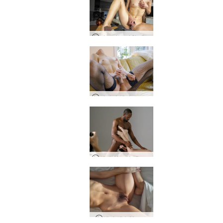
마드리드 자위 매니아
파리의 헤라 오르가즘
헤라 시크릿 섹스워커
헤라 섹슈얼 포스