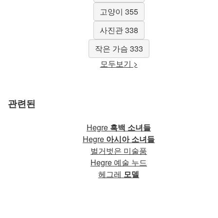
고양이 355
사진관 338
작은 가슴 333
모두보기 >
관련된
Hegre
흑백 소녀들
Hegre
아시아 소녀들
벌거벗은 미술품
Hegre 예술 누드
헤그레
모델