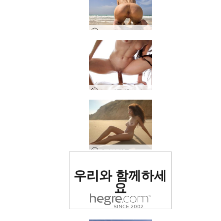
프로세르피나 카보 베르데 생산
오르가즘 섹스 마사지
테티의 하루, 오데사, 우크라이나
세계 1위 에로틱 사이트
우리와 함께하세
로 평가됨
요