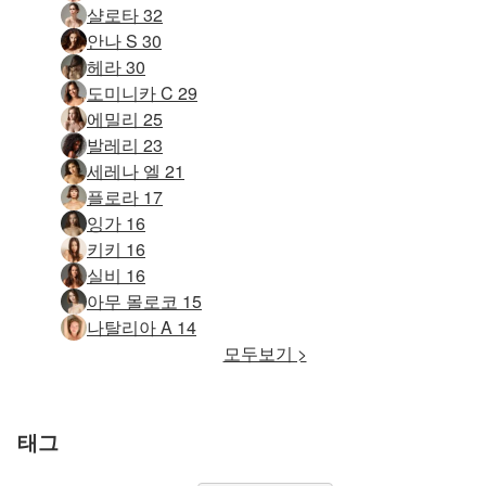
샬로타 32
안나 S 30
헤라 30
도미니카 C 29
에밀리 25
발레리 23
세레나 엘 21
플로라 17
잉가 16
키키 16
실비 16
아무 몰로코 15
나탈리아 A 14
모두보기 >
태그