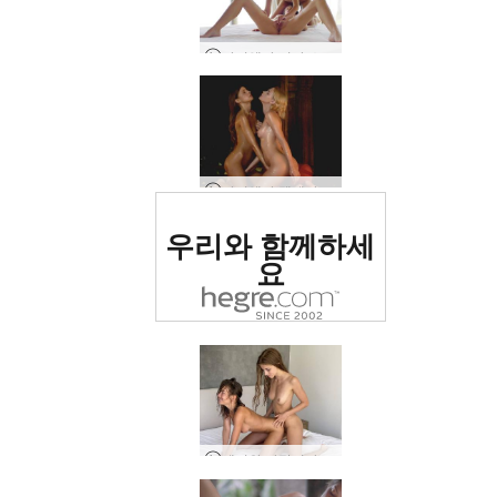
아리엘과 미라 소녀 소녀 마사지
아리엘과 멜레나 마리아 하렘
세계 1위 에로틱 사이트
우리와 함께하세
로 평가됨
요
에미와 나탈리아 휴가 중인 여자친구