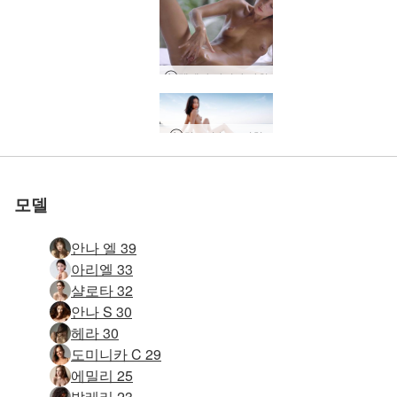
멜레나 마리아 자위
세계 1위 에로틱 사이트
세계 1위 에로틱 사이트
세계 1위 에로틱 사이트
세계 1위 에로틱 사이트
세계 1위 에로틱 사이트
우리와 함께하세
우리와 함께하세
우리와 함께하세
우리와 함께하세
우리와 함께하세
히로미 누드 비치
임상 에로틱 마사지
캐서리나 면도 세션
에반젤리나 질 숭배
히로미 누드 모델링
열대 탄트라 마사지
안나 엘 셀프 러브
여자 그림 히로미
사랑의 손 마사지
클로이 누드 비치
다중 물총 마사지
4 배려 손 마사지
로 평가됨
로 평가됨
로 평가됨
로 평가됨
로 평가됨
제시 면도 음부
소완 지성 바디
자위 마사지
마리카 면도 및 물총
안나 l과 대니 해피 엔딩 마사지
A Day In The Life of Magen, 방콕, 태국
처음으로 오르가슴 마사지
Go West Young Girl
아만다와 캐서리나 레즈비언 스트랩 마사지
Gia 샤워 면도 솔로 섹스
안나 L 여성 히스테리 치료
Ariel Marika Melena Mira 4 누드 비치 님프
Alina의 하루, Lviv, 우크라이나 파트 1
포핸즈 마스크 요니 마사지
에로틱 플렉시 마사지
오르가즘 마사지 잠금 해제
클로버 크레이지 클라이막스 챌린지
실험적인 에로틱 마사지
본디지 플레이 마사지
캐서리나 에보니 에로티카
Dominika C 오르가즘 음모 놀이 마사지
요
요
요
요
요
모델
안나 엘 39
아리엘 33
샬로타 32
안나 S 30
헤라 30
도미니카 C 29
에밀리 25
발레리 23