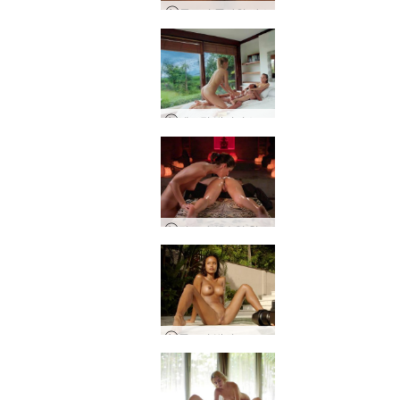
클로이 플라워 바스
에로틱 발리니스 마사지
탄트라 섹슈얼 힐링 마사지
푸트리 발리 프로덕션