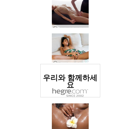
여성 해피엔딩 마사지
클로이 소파 솔로 섹스
세계 1위 에로틱 사이트
우리와 함께하세
로 평가됨
요