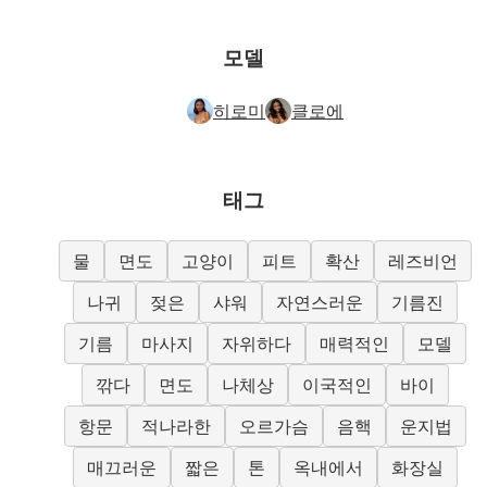
모델
히로미
클로에
태그
물
면도
고양이
피트
확산
레즈비언
나귀
젖은
샤워
자연스러운
기름진
기름
마사지
자위하다
매력적인
모델
깎다
면도
나체상
이국적인
바이
항문
적나라한
오르가슴
음핵
운지법
매끄러운
짧은
톤
옥내에서
화장실