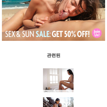
관련된
클로이와 히로미 입욕 미녀