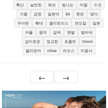
확산
날씬한
패션
빛나는
마찰
수건
거품
감정
일본어
69
못된
맞다
우아한
확대
클리토리스
면도칼
일본
커플
음악
갈색
맨발
발바닥
감미로운
정교한
초콜릿
hiromi
필리핀어
chloe
라오스
미용사
←
→