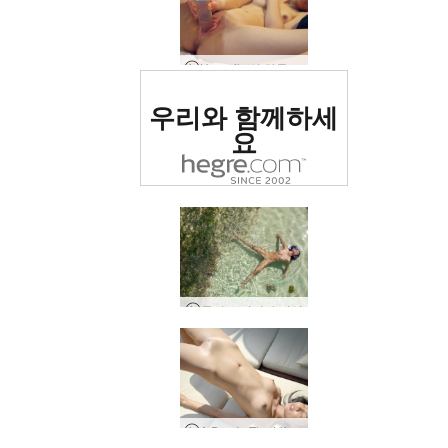
Hareniks의 하루, 우크라이나 키예프
세계 1위 에로틱 사이트
우리와 함께하세
로 평가됨
요
루비 도미니카 여신
A Day In The Life of Magen, 방콕, 태국