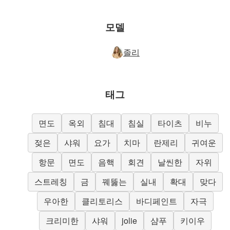
모델
졸리
태그
면도
옥외
침대
침실
타이츠
비누
젖은
샤워
요가
치마
란제리
귀여운
항문
면도
음핵
회견
날씬한
자위
스트레칭
금
꿰뚫는
실내
확대
맞다
우아한
클리토리스
바디페인트
자극
크리미한
샤워
jolie
샴푸
키이우