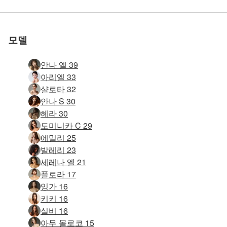
우리와 함께하세
우리와 함께하세
우리와 함께하세
우리와 함께하세
우리와 함께하세
Lana Lane, Lviv, 우크라이나의 하루
캐서리나 면도 세션
밀라 판타지 피규어
안나 L 에로틱 여신
로 평가됨
로 평가됨
로 평가됨
로 평가됨
로 평가됨
제시 핫 호텔 룸
안나 엘 핫바스
한나 누드 요가
안나 엘 웻 슛
마리카 면도 및 물총
티아나의 일상: 새로운 새벽, 우크라이나 이바노프란키우스크
안나 엘 누드 비치 사진 촬영
케리의 일상, 우크라이나 오데사
아리나의 하루, 키예프, 우크라이나
Taya K의 하루, 우크라이나 코스마흐
A Day In The Life Of Mila A, 카르파티아 산맥, 우크라이나
Go West Young Girl
우크라이나 리비우, 알리브티나의 일상
우크라이나 키예프 다나의 하루
Gia 샤워 면도 솔로 섹스
Anna L과 Gea Sensitive Sensual Massage
Aya의 하루, Volvets, 우크라이나
에로틱 발리니스 마사지
안나 엘 침대에서 알몸
레오나 카잔의 하루, 러시아
클로버 크레이지 클라이막스 챌린지
클로이와 히로미 마사지와 자위
다이애나의 일상, 우크라이나 키이우
Ksenia L의 하루, Bila Tserkva, 우크라이나
파리의 헤라 오르가즘
클로이 섹시 스튜디오 세션
최초의 여성 에로틱 마사지
Valeria A의 하루, 오데사, 우크라이나
Katherina 프라이버시 없음
요
요
요
요
요
모델
안나 엘 39
아리엘 33
샬로타 32
안나 S 30
헤라 30
도미니카 C 29
에밀리 25
발레리 23
세레나 엘 21
플로라 17
잉가 16
키키 16
실비 16
아무 몰로코 15