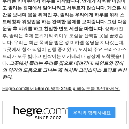
우리는 키이우에서 하루를 시작합니다. 안개가 자욱한 아침이
고 졸리는 침대에서 일어나려고 서두르지 않습니다. 게으른 시
간을 보내며 몸을 뒤척인 후, 졸리는 우리에게 하루를 위해 스
트레칭과 워밍업을 하는 완벽한 몸매를 보여줍니다. 그런 다음
운동 후 샤워를 하고 친밀한 면도 세션을 마칩니다.
상쾌해진
후, 졸리는 축제 분위기의 키이우 도심을 산책할 옷을 골랐습
니다. 우리는 최근 폭격을 받은 성 미카엘 성당을 지나갔는데,
그곳에서 청소 작업이 진행 중이었고, 도시의 주요 크리스마스
트리가 모두 빛나고 반짝이는 예카테리나 광장에 도착했습니
다.
그곳에서 졸리는 우리를 집으로 데려간다. 페인트와 장식
의 약간의 도움으로 그녀는 꽤 섹시한 크리스마스 트리로 변신
한다.
Hegre.com에서
58m7s
영화
2160 p
해상도를 확인하세요.
우리와 함께하세요