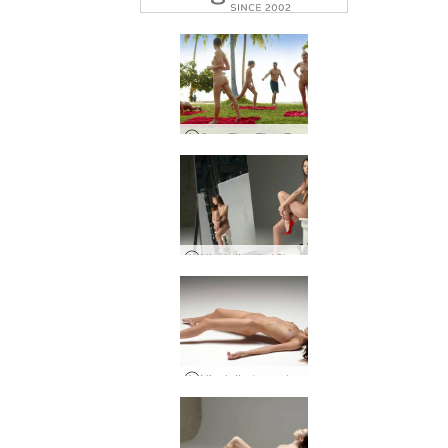
CoxyFloraTheaZaika벌거벗은운동
Nicolette 섹시한 패션쇼
Nicolette 누드 사진 촬영