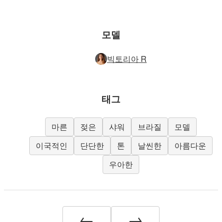
모델
빅토리아 R
태그
마른
젖은
샤워
브라질
모델
이국적인
단단한
톤
날씬한
아름다운
우아한
←
→