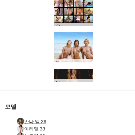
Hegre.com 와일드 웹 캠 편집
아리엘, 마리카, 멜레나 마리아 알몸 트로피컬 트리오
세계 1위 에로틱 사이트
세계 1위 에로틱 사이트
세계 1위 에로틱 사이트
세계 1위 에로틱 사이트
세계 1위 에로틱 사이트
우리와 함께하세
우리와 함께하세
우리와 함께하세
우리와 함께하세
우리와 함께하세
아리엘과 멜레나 마리아 하렘
Annalina 느린 유혹
Kateryna 자기 자극
클로이 플라워 바스
루비 도미니카 여신
클로에 호텔 바스
사랑의 손 마사지
로 평가됨
로 평가됨
로 평가됨
로 평가됨
로 평가됨
기분 좋은 인어
한나 알몸 요가
안나 엘 웻 슛
관능적 인 여성 마사지
소녀 소녀 바디 바디 마사지
미라 누드 해변 사진 촬영
테티의 하루, 오데사, 우크라이나
A Day In The Life of Anna L, 리비우, 우크라이나
A Day In The Life of Lauren, 키예프, 우크라이나
A Day In The Life of Milla, 키예프, 우크라이나
클로버와 나탈리아 발리의 누드 요가
Ariel Marika Melena Mira 4 누드 비치 님프
클로이와 히로미 마사지와 자위
끝없는 오르가즘 마사지
플로라와 자이카 트로피컬 로맨스
발리 폭포에서 알몸으로 클로버와 푸트리
클로이 섹시 스튜디오 세션
클로이와 히로미 해변에서의 하루
클로이와 히로미 입욕 미녀
캔디스 카프리스 발레리 삼인조
에미와 나탈리아 휴가 중인 여자친구
레즈비언 탄트라 마사지
자이카 호텔 타이 마사지 스파이 캠
Candice Engelie Kiki Valerie 4 인어
Candice Engelie Kiki Valerie 벌거벗은 당구
Dariia M의 하루, 키예프, 우크라이나
요
요
요
요
요
모델
안나 엘 39
아리엘 33