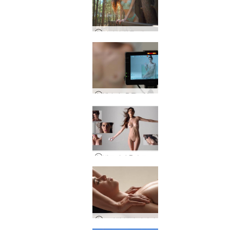
디타의 하루, 키예프, 우크라이나
Victoria R The Making Of The Aquarium 촬영
빅토리아 R 슬로우 모션
브라질 뷰티 마사지