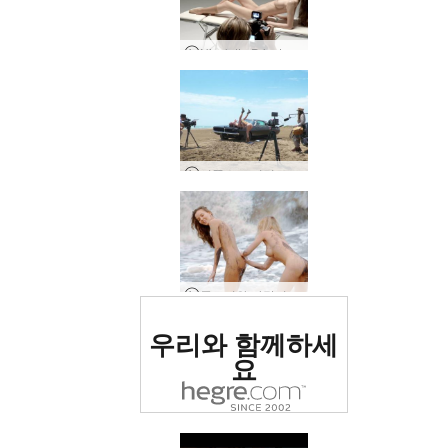
Nicolette Private Backstage 1부
서쪽으로 어린 소녀 만들기
클로버와 나탈리아 블랙 비치 발리 촬영
세계 1위 에로틱 사이트
우리와 함께하세
로 평가됨
요