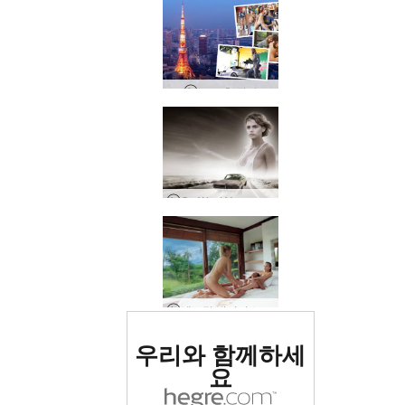
도쿄 총 광기
Go West Young Girl
에로틱 발리니스 마사지
세계 1위 에로틱 사이트
우리와 함께하세
로 평가됨
요