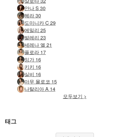
샬로타 32
안나 S 30
헤라 30
도미니카 C 29
에밀리 25
발레리 23
세레나 엘 21
플로라 17
잉가 16
키키 16
실비 16
아무 몰로코 15
나탈리아 A 14
모두보기 >
태그