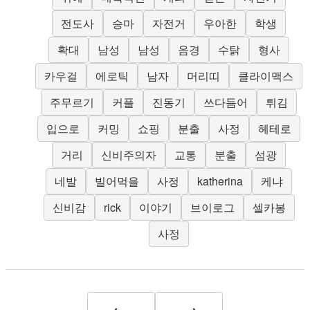
전도사
승마
자전거
우아한
학생
확대
남성
남성
음경
수탉
형사
카우걸
에로틱
남자
머리띠
클라이맥스
주무르기
커플
진동기
쓰다듬어
튀김
입으로
커밍
쇼핑
분출
사정
헤테로
거리
신비주의자
교통
분출
섬광
네발
빌어먹을
사정
katherina
케냐
신비감
rick
이야기
브이로그
셀카봉
사정
←
→