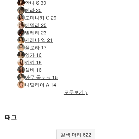
안나 S 30
헤라 30
도미니카 C 29
에밀리 25
발레리 23
세레나 엘 21
플로라 17
잉가 16
키키 16
실비 16
아무 몰로코 15
나탈리아 A 14
모두보기 >
태그
갈색 머리 622