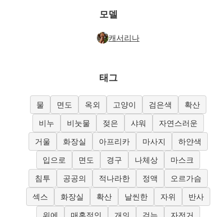
모델
캐서리나
태그
물
면도
옥외
고양이
검은색
확산
비누
비눗물
젖은
샤워
자연스러운
거울
화장실
아프리카
마사지
하얀색
입으로
면도
경구
나체상
마스크
침투
공공의
적나라한
정액
오르가슴
섹스
화장실
확산
날씬한
자위
반사
위에
매혹적인
개의
걷는
자전거