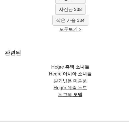
사진관 338
작은 가슴 334
모두보기 >
관련된
Hegre
흑백 소녀들
Hegre
아시아 소녀들
벌거벗은 미술품
Hegre 예술 누드
헤그레
모델