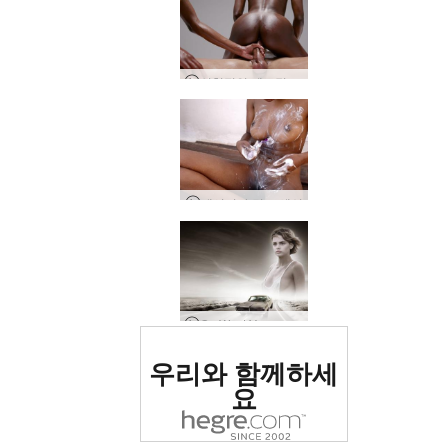
실험적인 에로틱 마사지
캐서리나 면도 세션
Go West Young Girl
세계 1위 에로틱 사이트
우리와 함께하세
로 평가됨
요