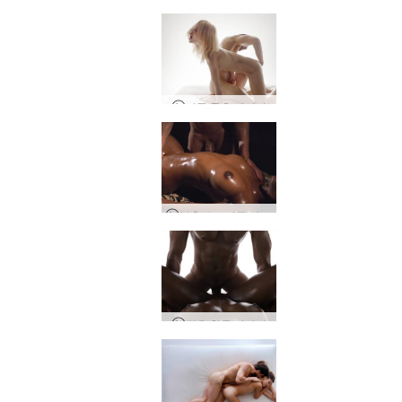
커플 물총 마사지
분출 오르가즘 마사지
깊은 침투 마사지