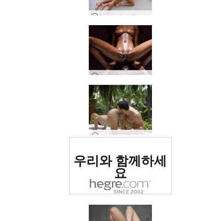
Serena L과 Alex의 성적 관계
Katherina 전기 클라이맥스 의자
열대 탄트라 마사지
세계 1위 에로틱 사이트
우리와 함께하세
로 평가됨
요