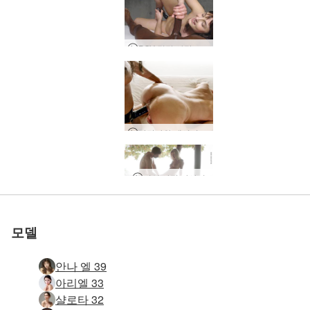
POV 링감 사랑 마사지
아만다와 캐서리나 레즈비언 스트랩 마사지
세계 1위 에로틱 사이트
세계 1위 에로틱 사이트
세계 1위 에로틱 사이트
세계 1위 에로틱 사이트
세계 1위 에로틱 사이트
우리와 함께하세
우리와 함께하세
우리와 함께하세
우리와 함께하세
우리와 함께하세
여성 사정 마사지
에로틱 비치 마사지
남성 생식기 마사지
살리와 퀸의 굿모닝
아리엘 포토 판타지
진동 에로틱 마사지
Sali와 Quin의 탑승
세레나 L 모닝 섹스
다중 물총 마사지
로 평가됨
로 평가됨
로 평가됨
로 평가됨
로 평가됨
관능적 인 섹스 마사지
마리카 면도 및 물총
에로틱 커플 링 마사지
안나 l과 대니 해피 엔딩 마사지
안나 l과 대니 젖은 사원 섹스
A Day In The Life of Magen, 방콕, 태국
Liam과 Mahalia의 My Manila Mistress
장난스러운 탄트라 마사지
해변에서 아리엘과 알렉스 섹스
Helena와 Aaron의 Double Pleasure
안나 L과 대니 섹스 세션
Sali와 Quin의 자위 행위
Alexa와 Adam의 검역 시간 죽이기
황홀한 에로틱 마사지
탄트라 러브 메이킹 마사지
커플의 성적 각성 마사지
캐서리나 에보니 에로티카
헤라와 데이비드 오르가마트론
미친 클라이맥스 마사지
헤라와 데이비드 사진 제작
성적 자극 마사지의 예술
푸트리 발리 프로덕션
천상의 주무르기 마사지
Katherina 프라이버시 없음
요
요
요
요
요
모델
안나 엘 39
아리엘 33
샬로타 32