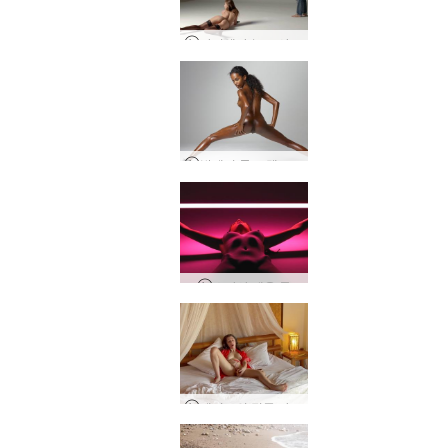
다니엘라 누드 사진 촬영
발레리 톱 모델 만들기
스타샤 네온 등
제이드의 정글 자위 욕망