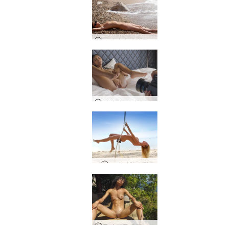
크세니아 비치 플레저
앨리 아시아 첫 에로틱 사진 촬영
코시 비치 스윙
루비 정글 호텔 촬영