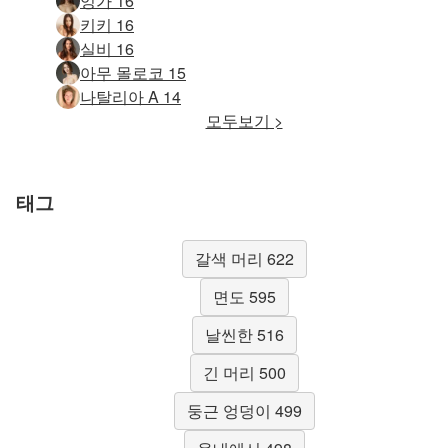
잉가 16
키키 16
실비 16
아무 몰로코 15
나탈리아 A 14
모두보기 >
태그
갈색 머리 622
면도 595
날씬한 516
긴 머리 500
둥근 엉덩이 499