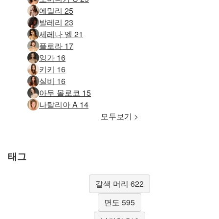
에밀리 25
발레리 23
세레나 엘 21
플로라 17
잉가 16
키키 16
실비 16
아무 몰로코 15
나탈리아 A 14
모두보기 >
태그
갈색 머리 622
면도 595