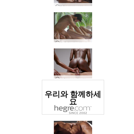
POV 링감 사랑 마사지
황홀한 에로틱 마사지
실험적인 에로틱 마사지
세계 1위 에로틱 사이트
우리와 함께하세
로 평가됨
요