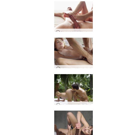
창의적인 수탉 마사지
에로틱 비치 마사지
열대 탄트라 마사지