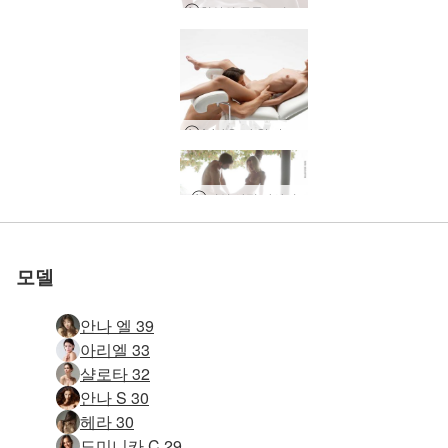
천상의 주무르기 마사지
Ariel Soul-Stretching 성적 마사지
세계 1위 에로틱 사이트
세계 1위 에로틱 사이트
세계 1위 에로틱 사이트
세계 1위 에로틱 사이트
세계 1위 에로틱 사이트
우리와 함께하세
우리와 함께하세
우리와 함께하세
우리와 함께하세
우리와 함께하세
여성 사정 마사지
탄트라 비치 마사지
아리엘 포토 판타지
요니 마사지 테라피
탄트라 경로 마사지
교육 페니스 마사지
호수의 링감 마사지
다중 물총 마사지
커플 물총 마사지
클로에 호텔 바스
깊은 침투 마사지
로 평가됨
로 평가됨
로 평가됨
로 평가됨
로 평가됨
에로틱 커플 링 마사지
포 핸즈 마스크 링감 마사지
Liam과 Mahalia의 My Manila Mistress
인터랙티브 에로틱 커플 마사지
장난스러운 탄트라 마사지
Go West Young Girl
Helena와 Aaron의 Double Pleasure
Serena L과 Alex의 성적 관계
Sali와 Quin의 호텔 섹스
커플의 성적 각성 마사지
탄트라 테두리 마사지
탄트라 러브 메이킹 마사지
여성 오르가즘의 물리학
탄트라 섹슈얼 힐링 마사지
수탉 제어 마사지의 예술
Alexa와 Adam의 검역 시간 죽이기
분출 오르가즘 마사지
미친 클라이맥스 마사지
글로리 홀 테이블 마사지
젖은 야생 페니스 마사지
성적 자극 마사지의 예술
Liam과 Liz의 My Asian Girlfriend
요
요
요
요
요
모델
안나 엘 39
아리엘 33
샬로타 32
안나 S 30
헤라 30
도미니카 C 29