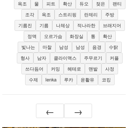
욕조
물
피트
확산
듀오
젖은
팬티
조각
욕조
스트리핑
란제리
주방
기름진
기름
나체상
적나라한
브래지어
정액
오르가슴
화장실
통
확산
빛나는
마찰
남성
남성
음경
수탉
형사
남자
클라이맥스
주무르기
커플
쓰다듬어
커밍
헤테로
맨발
사정
수제
lenka
루카
윤활유
코킹
←
→