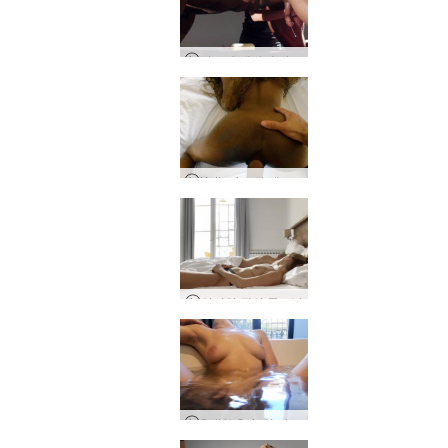
탄트라 테라피 마사지
Katherina의 에로틱 동영상 블로그
살리와 퀸의 굿모닝
Sali와 Quin의 자위 행위