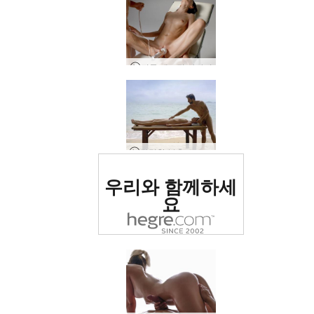
진동 에로틱 마사지
강렬한 분출 오르가즘 마사지
세계 1위 에로틱 사이트
우리와 함께하세
로 평가됨
요