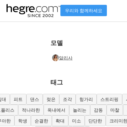
우리와 함께하세요
모델
알리사
태그
침대
피트
댄스
젖은
조각
헝가리
스트리핑
토플리스
적나라한
옥내에서
놀리는
감동
마찰
우아한
학생
순결한
확대
미소
단단한
크리미