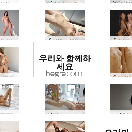
누드 사진 세션의 알리사 만들기
이비자에서 벌거 벗은 알리사
아리엘 슬로우 섹시 심포니
A Day In The Life of Magen, 방콕, 태국
세계 1위 에로틱
우리와 함께하
사이트로 평가됨
세요
에미와 나탈리아 휴가 중인 여자친구
졸리 첫 누드 사진 촬영
포핸즈 마스크 요니 마사지
벨 누
세계 1