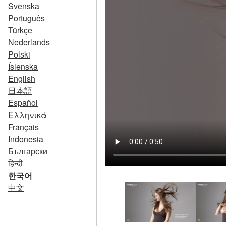
Svenska
Português
Türkçe
Nederlands
Polski
Íslenska
English
日本語
Español
Ελληνικά
Français
Indonesia
Български
हिन्दी
한국어
中文