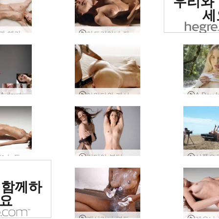
우리와
사이트로
세
엠마엠과 헤라 걸 걸 파워
아드리아나 자기 사랑
Milla – A day in the life of an erotic model
아만다와 캐서리나 레즈비언 스트랩 마사지
Nicolette 누드 사진 촬영
리디아 뷰티 보라
위 에로틱
 함께하
 평가됨
요
캐서리나 면도 세션