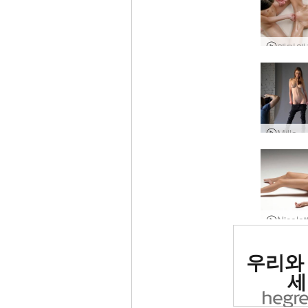
세계 1
우리와
사이트로
세