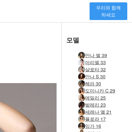
우리와 함께
하세요
모델
안나 엘 39
아리엘 33
샬로타 32
안나 S 30
헤라 30
도미니카 C 29
에밀리 25
발레리 23
세레나 엘 21
플로라 17
잉가 16