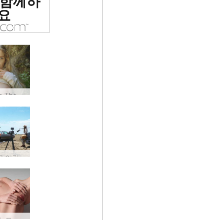
 함께하
 평가됨
요
A Day In The Life Of Mila A, 카르파티아 산맥, 우크라이나
서쪽으로 어린 소녀 만들기
레오나 누드 소개