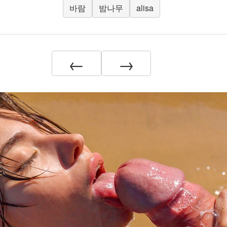
바람
밤나무
alisa
←
→