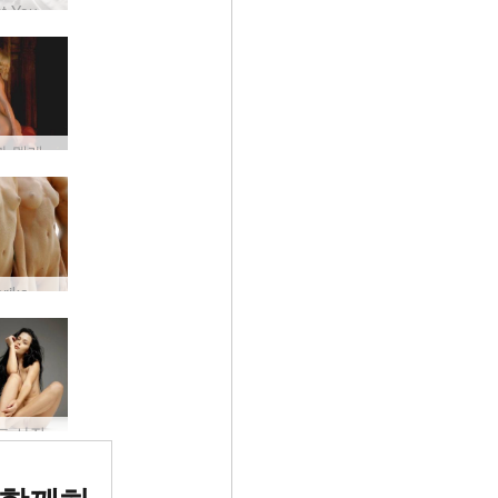
Go West Young Girl
아리엘과 멜레나 마리아 하렘
Ariel Marika Melena Mira 4 누드 비치 님프
드 사진
위 에로틱