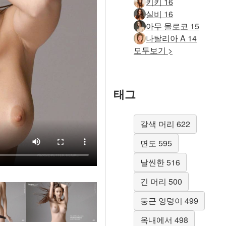
키키 16
실비 16
아무 몰로코 15
나탈리아 A 14
모두보기 >
태그
갈색 머리 622
면도 595
날씬한 516
긴 머리 500
둥근 엉덩이 499
옥내에서 498