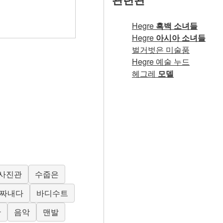
Hegre
흑백 소녀들
Hegre
아시아 소녀들
벌거벗은 미술품
Hegre 예술 누드
헤그레
모델
사진관
수줍은
짜내다
바디수트
한
음악
맨발