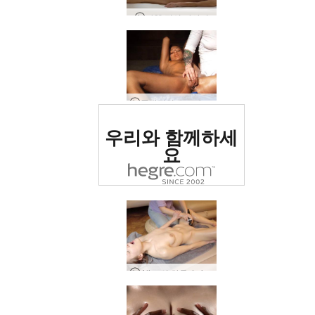
나체 전신 마사지
폭발적인 오르가즘 마사지
세계 1위 에로틱 사이트
우리와 함께하세
로 평가됨
요
Alina의 하루, Lviv, 우크라이나 파트 1