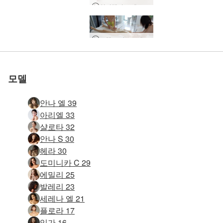
인터랙티브 에로틱 커플 마사지
세계 1위 에로틱 사이트
세계 1위 에로틱 사이트
세계 1위 에로틱 사이트
세계 1위 에로틱 사이트
우리와 함께하세
우리와 함께하세
우리와 함께하세
우리와 함께하세
포핸즈 마스크 요니 마사지
음탕한 링감 마사지
멜레나 마리아 자위
페미닌 터치 마사지
센슈얼 오일 마사지
캐서리나 면도 세션
4 손 페니스 마사지
수딩 바디 마사지
타이 오일 마사지
구강 사랑 마사지
로 평가됨
로 평가됨
로 평가됨
로 평가됨
잉가 누드 비치
도쿄 총 광기
에로틱 아웃 콜 마사지
잉가 작은 누드 모델
잉가 더 빅 딜도 포토 세션
줄리에타와 막달레나 백스테이지
Inga Solo Sex On Mirror
Ariel Marika Melena Mira 4 누드 비치 님프
링감 마사지 – 볼륨 1
서쪽으로 어린 소녀 만들기
헤라와 잉가 오르가즘 걸스 마사지 1부
클로이와 히로미 마사지와 자위
여성 해피엔딩 마사지
레즈비언 탄트라 마사지
고로와 잉가의 성적 만족
라이아와 세레나 l 레즈비언 러브
아리엘 탄트릭 사원 마사지
끝없는 오르가즘 마사지
헤라와 데이비드 오르가마트론
성적 자극 마사지의 예술
Dominika C 오르가즘 음모 놀이 마사지
고로 & 잉가 샤워 및 콕 면도
요
요
요
요
모델
안나 엘 39
아리엘 33
샬로타 32
안나 S 30
헤라 30
도미니카 C 29
에밀리 25
발레리 23
세레나 엘 21
플로라 17
잉가 16