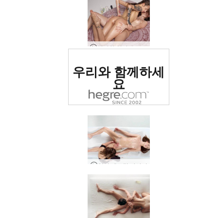
헤라와 잉가 오르가즘 걸스 마사지 2부
세계 1위 에로틱 사이트
우리와 함께하세
로 평가됨
요
임상 에로틱 마사지