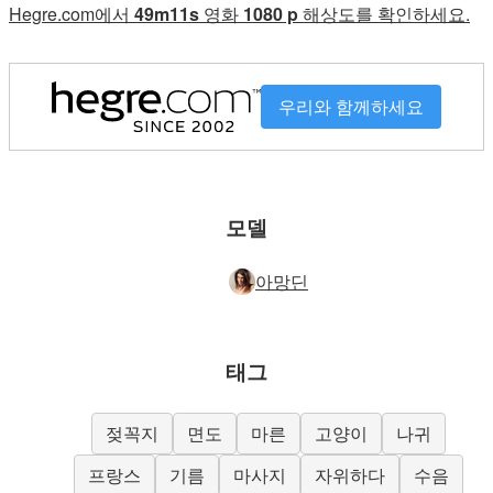
Hegre.com에서
49m11s
영화
1080 p
해상도를 확인하세요.
우리와 함께하세요
모델
아망딘
태그
젖꼭지
면도
마른
고양이
나귀
프랑스
기름
마사지
자위하다
수음