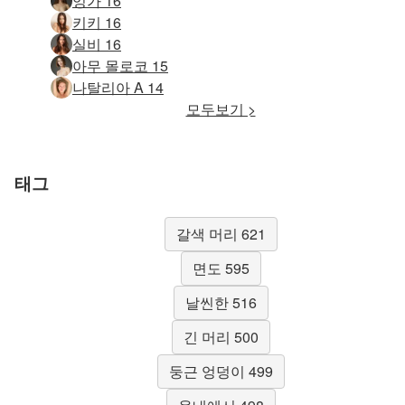
잉가 16
키키 16
실비 16
아무 몰로코 15
나탈리아 A 14
모두보기 >
태그
갈색 머리 621
면도 595
날씬한 516
긴 머리 500
둥근 엉덩이 499