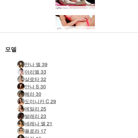
알바 - 에로모델의 하루
스튜디오 누드의 레오나 메이킹
Annalina 느린 유혹
클라우 카메라 캔디
카트리나 누드 요가
캐서리나 면도 세션
친밀한 치유 마사지
클라우 첫 누드모델
아리엘 드레스 알몸
요니 마사지 테라피
남성 생식기 마사지
임상 에로틱 마사지
열대 탄트라 마사지
에반젤리나 질 숭배
베로니카 V 몸 사랑
Darina L 그림 사진
jessa 스키니 디핑
안나 엘 셀프 러브
Serena L 질 독백
프랜시 더 크로싱
알바 젖은 뜨거운
여자 그림 히로미
백합 창백한 열정
클로이 누드 비치
아리엘 누드 촬영
클로에 호텔 바스
아만다 솔로 섹스
레오나 누드 소개
파멜라 핑크 기쁨
음핵 파워 마사지
다중 물총 마사지
여성 예배 마사지
구강 사랑 마사지
4 배려 손 마사지
제시 핫 호텔 룸
제시 면도 음부
알바 더티 댄싱
에바 베드 체조
친밀한 마사지
미러샷 레오나
로타 룩 앳 미
벨 누드 사진
키키 풀 파티
안나의 속박
아리나의 하루, 키예프, 우크라이나
우리의 첫 섹스 테이프
마리카 면도 및 물총
관능적 인 섹스 마사지
Putri의 하루, 발리, 인도네시아 - 2부
prem 분출 솔로 섹스
A Day In The Life of Lauren, 키예프, 우크라이나
A Day In The Life of Magen, 방콕, 태국
A Day In The Life of Milla, 키예프, 우크라이나
베를린에서의 플로라 사진 촬영
도미니카 C 사랑의 날개
도미니카 C 거북이 관점
처음으로 오르가슴 마사지
아만다와 캐서리나 레즈비언 스트랩 마사지
도미니카 C와 그레이스 레즈비언 탐험
Ariel Marika Melena Mira 4 누드 비치 님프
Darina L 누드 사진 세션
Sali와 Quin의 호텔 섹스
Alina의 하루, Lviv, 우크라이나 파트 1
Serena L과 Alex의 성적 관계
푸트리 발리 프로덕션
앨리스 벌거벗은 휴가
클레오 슬로우 모션 스터디
캐서리나 에보니 에로티카
그레이스 레드 라이트 성 요법
발리 폭포에서 알몸으로 클로버와 푸트리
레오나 스키니 피트니스 소녀
궁극의 주무르기 마사지
슬로우 모션의 아리엘 뷰티
Alexa와 Adam의 검역 시간 죽이기
레일라 써니 클라이맥스
포핸즈 마스크 요니 마사지
누드 사진 세션의 알리사 만들기
제나 센슈얼 슬로우 모션
클로이 섹시 스튜디오 세션
분출 오르가즘 마사지
Melena Maria 누드 해변 사진 세션
아리엘 슬로우 섹시 심포니
사브리나 임신은 아름답다
천상의 주무르기 마사지
탄트라 섹슈얼 힐링 마사지
클로버 크레이지 클라이막스 챌린지
아리엘과 멜레나 마리아 하렘
클로이 소파 솔로 섹스
본디지 플레이 마사지
에미와 나탈리아 휴가 중인 여자친구
클로이와 히로미 마사지와 자위
상호 레즈비언 탄트라 마사지
알리사 축복받은 아름다움
이비자에서 벌거 벗은 알리사
실험적인 에로틱 마사지
여성 해피엔딩 마사지
에밀리와 밀레나 성적 항복
Dominika C 에로티카 노출
나탈리아 a - 벌거벗은 이비자 휴가 파트 1
Simona T와 Safo 레즈비언 섹스
나탈리아 a - 벌거벗은 이비자 휴가 파트 2
Katherina의 에로틱 동영상 블로그
모델
안나 엘 39
아리엘 33
샬로타 32
안나 S 30
헤라 30
도미니카 C 29
에밀리 25
발레리 23
세레나 엘 21
플로라 17