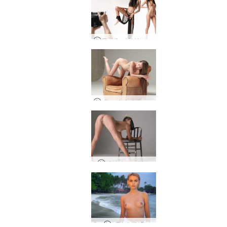
클라우 비하인드 스토리
에로 사진 제작 레오나
아만다 스트립쇼
아리엘 선셋