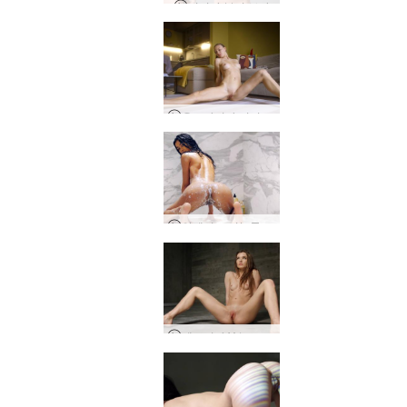
리디아 뷰티 보라
우크라이나 키이우에서 보낸 졸리의 일상
안젤리크 비눗물 샤워 쇼
베로니카 V 누드 촬영