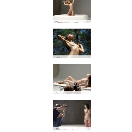
줄리아 더 풀 프로덕션
다니엘라 숲 님프
Nicolette Private Backstage 1부
오필리아 누드 모델