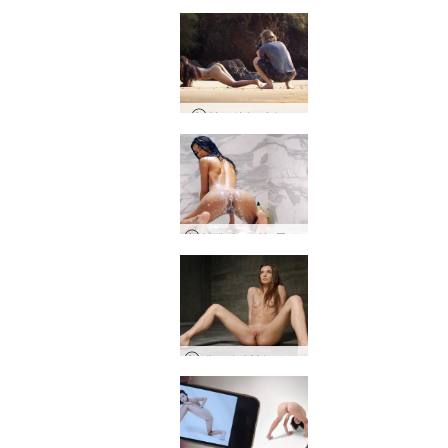
인도의 누나 누드
안젤리크 비눗물 샤워 쇼
베로니카 V 누드 촬영