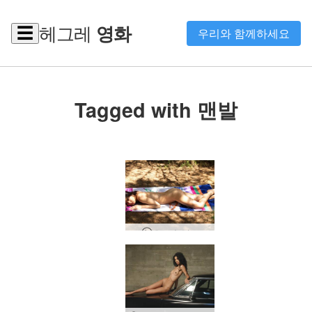
헤그레
영화
☰
우리와 함께하세요
Tagged with 맨발
요코 숲 님프