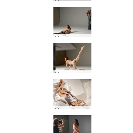
안젤리크 핫로드 사진 촬영
다니엘라 누드 사진 촬영
안야 슈팅 아이언 우먼
알렉산드라 셀카 세션