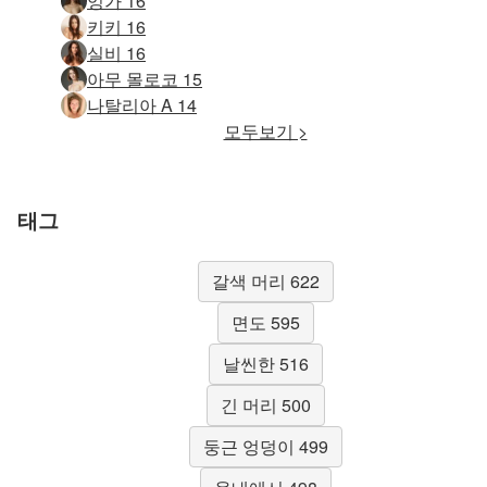
잉가 16
키키 16
실비 16
아무 몰로코 15
나탈리아 A 14
모두보기 >
태그
갈색 머리 622
면도 595
날씬한 516
긴 머리 500
둥근 엉덩이 499