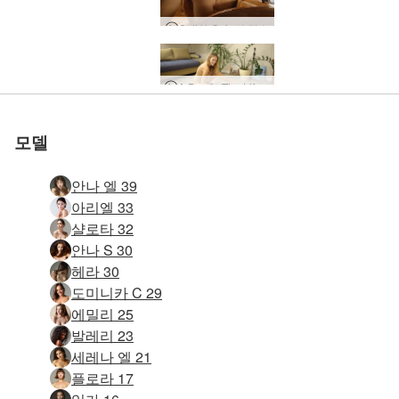
Sali와 Quin의 탑승
A Day In The Life of Lauren, 키예프, 우크라이나
세레나 L 모닝 섹스
깊은 침투 마사지
커플 물총 마사지
깊은 침투 마사지
성적 힐링 마사지
성적 탐색 마사지
삼인조 마사지
성적 마사지
우리의 첫 섹스 테이프
David와 Gia 성적 에너지
관능적 인 섹스 마사지
안나 l과 대니 젖은 사원 섹스
안나 l과 대니 해피 엔딩 마사지
세레나 L과 마르코 러빙 터치
A Day In The Life of Magen, 방콕, 태국
Liam과 Mahalia의 My Manila Mistress
해변에서 아리엘과 알렉스 섹스
안나 L과 대니 섹스 세션
Charlotta와 Alex의 섹스 장면 만들기
Serena L과 Alex의 성적 관계
올리와 이반의 음탕한 욕망
캐서리나와 릭 카마 수트라
실험적인 에로틱 마사지
커플의 성적 각성 마사지
Liam과 Liz의 My Asian Girlfriend
Katherina의 에로틱 동영상 블로그
모델
안나 엘 39
아리엘 33
샬로타 32
안나 S 30
헤라 30
도미니카 C 29
에밀리 25
발레리 23
세레나 엘 21
플로라 17