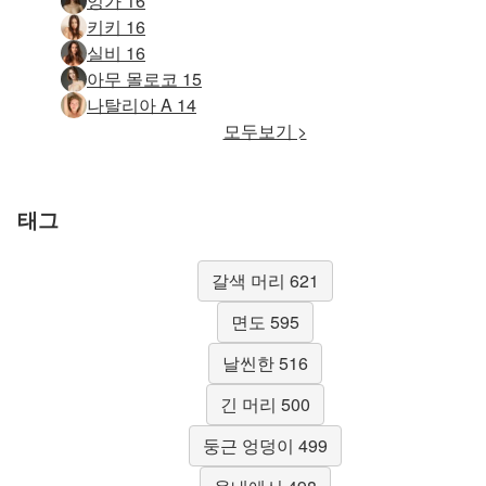
잉가 16
키키 16
실비 16
아무 몰로코 15
나탈리아 A 14
모두보기 >
태그
갈색 머리 621
면도 595
날씬한 516
긴 머리 500
둥근 엉덩이 499