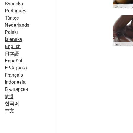
Svenska
Português
Türkçe
Nederlands
Polski
Íslenska
English
日本語
Español
Ελληνικά
Français
Indonesia
Български
हिन्दी
한국어
中文