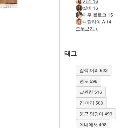
키키 16
실비 16
아만다와 캐서리나 레즈비언 스트랩 마사지
아무 몰로코 15
나탈리아 A 14
모두보기 >
태그
갈색 머리 622
면도 596
날씬한 516
긴 머리 500
둥근 엉덩이 499
옥내에서 498