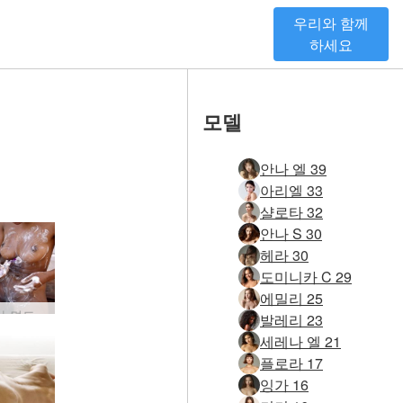
우리와 함께
하세요
모델
안나 엘 39
아리엘 33
샬로타 32
안나 S 30
헤라 30
도미니카 C 29
에밀리 25
캐서리나 면도 세션
발레리 23
세레나 엘 21
플로라 17
잉가 16