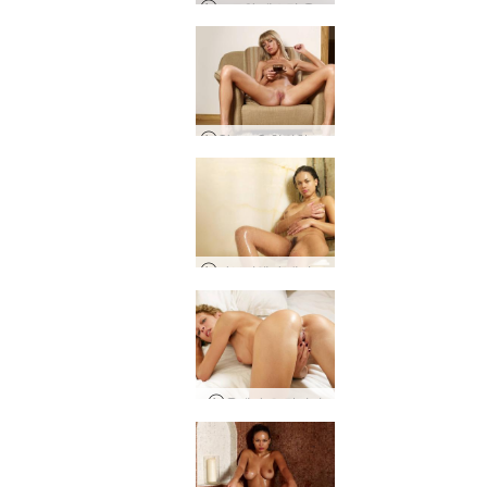
고로와 재스민 음경 진동 자극 및 전기 사정
Olena O 친밀한 인터뷰
가브리엘라 대리석 샤워
올레나 오 만지기