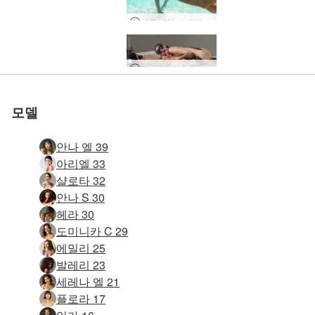
파올라와 스테판의 사랑과 섹스 in 툴룸 1부
헤라와 데이비드 사진 제작
호수의 링감 마사지
올레나 오 오르가즘
탄트라 경로 마사지
강력한 POV 마사지
음탕한 링감 마사지
교육 페니스 마사지
남성 생식기 마사지
진동 에로틱 마사지
열대 탄트라 마사지
에로틱 비치 마사지
미술 에로틱 마사지
에로틱 착유 마사지
본디지 펨돔 마사지
Sali와 Quin의 탑승
4 손 페니스 마사지
세레나 L 모닝 섹스
지성 링감 마사지
음핵 절정 마사지
남성 회원 마사지
머슬카 콕 마사지
토탈 터치 마사지
영적 해방 마사지
전체 음부 마사지
러빙 터치 마사지
커플 탄트라 각성
깊은 침투 마사지
커플 물총 마사지
깊은 침투 마사지
러빙 링감 마사지
구강 사랑 마사지
오르가즘 마사지
탄트라 마사지
친밀한 마사지
수제 주무르기
러브시트 섹스
삼인조 마사지
대니 의료 정자 추출
포 핸즈 마스크 링감 마사지
POV 링감 사랑 마사지
고로 앤 트로피 블로우잡 뷰티
에로틱 커플 링 마사지
Lenka와 Lukas의 섹스 테이프 #2
안나 엘과 대니, 섹스 촬영
안나 l과 대니 젖은 사원 섹스
안나 엘과 대니, 역대 최고의 구강 성교
안나 l과 대니 해피 엔딩 마사지
안나 l과 대니가 내 안에 정액
Jil과 Jul의 정욕 예술 섹스
고로(Goro)와 데시 데비(Desi Devi) 인도 친밀한 마사지
남근을 기쁘게하는 예술
장난스러운 페니스 마사지
관능적인 마사지의 예술
샤를로타와 고로의 구강 집착
폭발적인 오르가즘 마사지
장난스러운 탄트라 마사지
Helena와 Aaron의 Double Pleasure
Ariel Soul-Stretching 성적 마사지
Darina L 슬로우 심포니
Serena L과 Alex의 성적 관계
이반과 올리의 캠핑 섹스 환상
이반과 올리는 파라다이스에서 반항한다
이반과 올리의 사랑과 욕망
아마야와 고로의 문지름과 잡아당김
이반과 올리 바다의 금지된 즐거움
고로와 엘로나 금지된 과일 마사지
이반과 올리는 자유를 위해 섹스를 한다
샬로타와 고로의 오럴 옵세션 영화 제작 과정
이반과 올리가 전쟁이 아닌 사랑을 나누다
수탉 제어 마사지의 예술
헤라와 데이비드 오르가마트론
강렬한 분출 오르가즘 마사지
고로와 헤라 소파 콕 쌋다
올리와 이반의 음탕한 욕망
탄트라 테두리 마사지
매혹적인 페니스 마사지
창의적인 수탉 마사지
성적 자극 마사지의 예술
마고 미끄럽고 칙칙한
수행하기 어려운 마사지
샬로타 탄트라 사원 마사지
천상의 주무르기 마사지
임신 만족스러운 마사지
Anna L과 Danny 얼굴 빌어 먹을
더블 배럴 페니스 마사지
알렉스와 플로라 커플 캠 세션
탄트라 러브 메이킹 마사지
글로리 홀 테이블 마사지
Allie 아시아 및 Cruz 뜨거운 호텔 섹스
궁극의 페니스 마사지
실험적인 에로틱 마사지
해변에서 안나와 대니 섹스
아리엘 탄트릭 사원 마사지
커플의 성적 각성 마사지
Anna L과 Danny Lovemaking
플로라와 마이크 익스트림 어트랙션
Sali와 Quin의 After Workout POV
카트만두의 세인(Sein)과 옥(Jade) 신성한 욕망
안나 L과 대니 선, 모래, 바다 그리고 섹스
이반 & 올리 아날 섹스
Katherina의 에로틱 동영상 블로그
모델
안나 엘 39
아리엘 33
샬로타 32
안나 S 30
헤라 30
도미니카 C 29
에밀리 25
발레리 23
세레나 엘 21
플로라 17