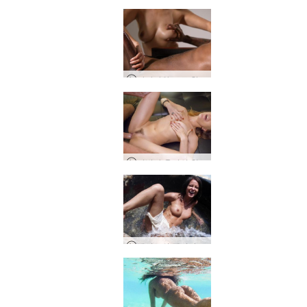
아마야와 고로 핫 핸드 핸드잡
이반과 올리의 천국에서의 구술적 열정
멕시코의 멜리사 오르가즘