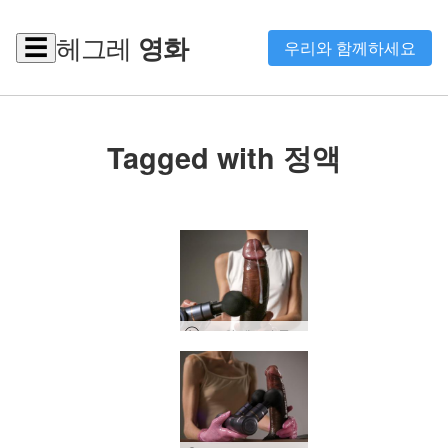
헤그레
영화
☰
우리와 함께하세요
Tagged with 정액
고로와 재스민 콕 쇼크 요법