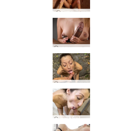
가브리엘라 함맘
아마야와 고로 큰 가슴과 큰 발기
제이드와 세인의 와일드 정글 섹스
Jade & Sein의 친밀한 태국 리조트 로맨스