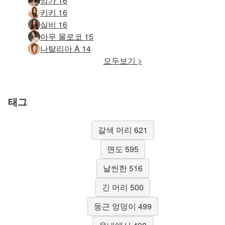
잉가 16
키키 16
실비 16
아무 몰로코 15
나탈리아 A 14
모두보기 >
태그
갈색 머리 621
면도 595
날씬한 516
긴 머리 500
둥근 엉덩이 499