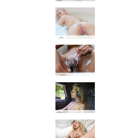
캐서리나 면도 세션
백합 창백한 열정
제시 면도 음부
몰리의 하루, 뮌헨, 독일