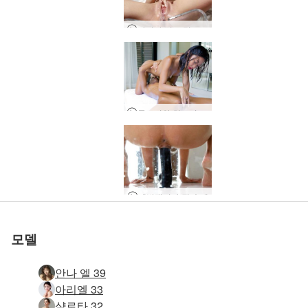
마리카 면도 및 물총
클로이와 히로미 마사지와 자위
에반젤리나 질 숭배
모델
안나 엘 39
아리엘 33
샬로타 32