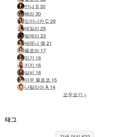
안나 S 30
헤라 30
도미니카 C 29
에밀리 25
발레리 23
세레나 엘 21
플로라 17
잉가 16
키키 16
실비 16
아무 몰로코 15
나탈리아 A 14
모두보기 >
태그
갈색 머리 622