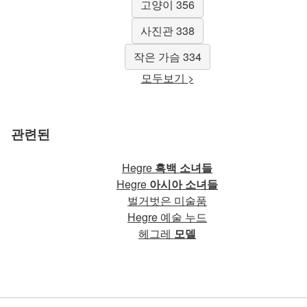
고양이 356
사진관 338
작은 가슴 334
모두보기 >
관련된
Hegre
흑백 소녀들
Hegre
아시아 소녀들
벌거벗은 미술품
Hegre 예술 누드
헤그레
모델