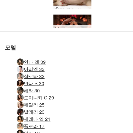
관능적 인 여성 마사지
탄트라 섹슈얼 힐링 마사지
임상 에로틱 마사지
남근 놀리는 마사지
미술 에로틱 마사지
성적 탐색 마사지
관능적 인 섹스 마사지
안나 L 여성 히스테리 치료
비명을 지르는 오르가즘 마사지
모델
안나 엘 39
아리엘 33
샬로타 32
안나 S 30
헤라 30
도미니카 C 29
에밀리 25
발레리 23
세레나 엘 21
플로라 17