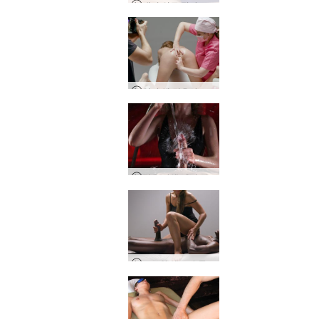
대니 의료 정자 추출
안나 엘 간호사 판타지
젖은 야생 페니스 마사지
고로와 엘로나 금지된 과일 마사지