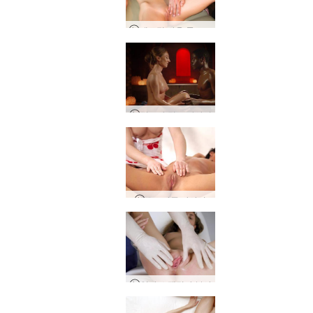
에로틱 아웃 콜 마사지
탄트라 경로 마사지
오르가즘 마사지
잉가 스팽킹과 분사