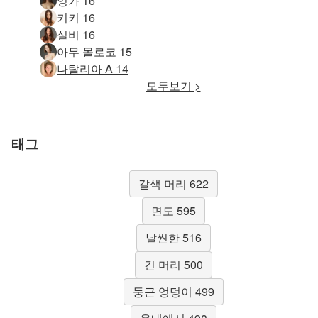
잉가 16
키키 16
실비 16
아무 몰로코 15
나탈리아 A 14
모두보기 >
태그
갈색 머리 622
면도 595
날씬한 516
긴 머리 500
둥근 엉덩이 499