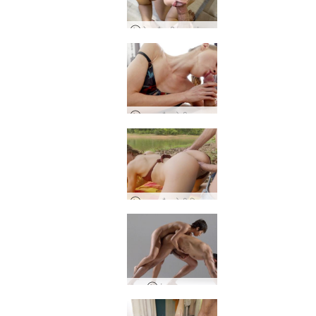
जेड और सीन का अंतरंग थाई रिज़ॉर्ट रोमांस
इवान और ओली भावुक प्रेमी
इवान और ओली वियतनाम झील प्यार
कुंग फू मसाज