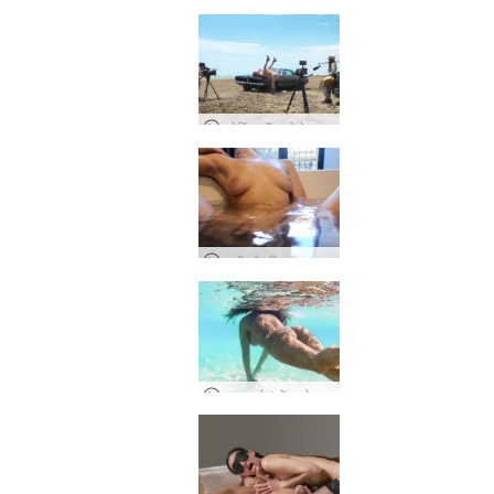
द मेकिंग ऑफ गो वेस्ट यंग गर्ल
साली और क्विन द्वारा मैस्टर्बेटिंग
टुलम पार्ट 1 में पाओला और स्टीफ़न लव एंड सेक्स