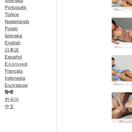
Svenska
Português
Türkçe
Nederlands
Polski
Íslenska
English
日本語
Español
Ελληνικά
Français
Indonesia
Български
हिन्दी
한국어
中文
नग्न 