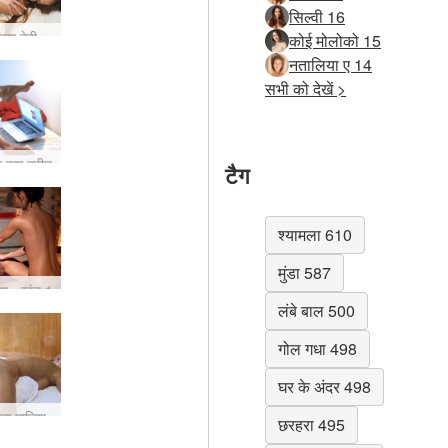
सिल्वी 16
बुश बेबी
कोई मोलोको 15
नतालिया ए 14
सभी को देखें >
ट रूम क्वीन
टैग
श्यामला 610
मुंडा 587
िश - खंड 1
लंबे बाल 500
गोल गधा 498
घर के अंदर 498
साना मालिश
छरहरा 495