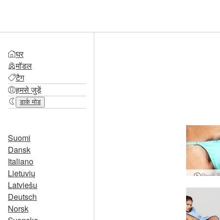
घर
मॉडल
टैग
हमसे जुड़ें
डार्क मोड
Suomi
Dansk
Italiano
Lietuvių
सिल्वी 
Latviešu
Deutsch
Norsk