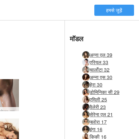
हमसे जुड़ें
मॉडल
अन्ना एल 39
एरियल 33
चार्लोटा 32
अन्ना एस 30
हेरा 30
डोमिनिका सी 29
एमिली 25
वैलेरी 23
्रोजन बुश
सेरेना एल 21
फ्लोरा 17
इंगा 16
किकी 16