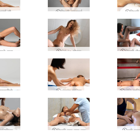
Silvie आदर्श नौकरानी
सिल्वी काउगर्ल
सिल्वी 
Silvie कपड़े उतारे और दाढ़ी नहीं बनाई
Silvie मोहक
सिल्वी चै
Silvie सनसनीखेज संकलन
अंतरंग मालिश
योनि माल
मालिशिया
सिल्वी बाय बाय बुश
मुठ्ठी घु