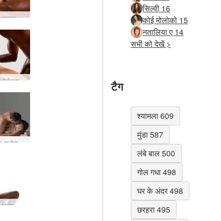
सिल्वी 16
फ्लोरा और माइक - द मेकिंग ऑफ &quot;द बिग गन&quot; फोटो सत्र
कोई मोलोको 15
नतालिया ए 14
सभी को देखें >
म्युचुअल इरोजेनस मसाज
टैग
श्यामला 609
मुंडा 587
एलेक्स और फ्लोरा बैकस्टेज पास
लंबे बाल 500
गोल गधा 498
घर के अंदर 498
फ्लोरा ट्रेमब्लिंग टॉर्चर
छरहरा 495