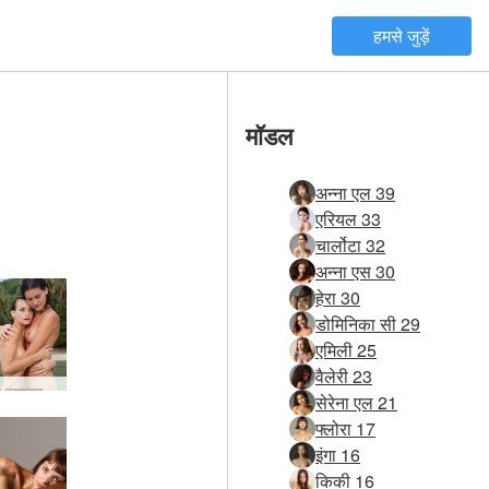
हमसे जुड़ें
मॉडल
अन्ना एल 39
एरियल 33
चार्लोटा 32
अन्ना एस 30
हेरा 30
डोमिनिका सी 29
एमिली 25
वैलेरी 23
फ्लोरा और जायका ट्रॉपिकल रोमांस
सेरेना एल 21
फ्लोरा 17
इंगा 16
किकी 16