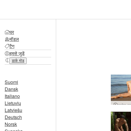
घर
मॉडल
टैग
हमसे जुड़ें
डार्क मोड
Suomi
Dansk
Italiano
Lietuvių
Latviešu
Deutsch
Norsk