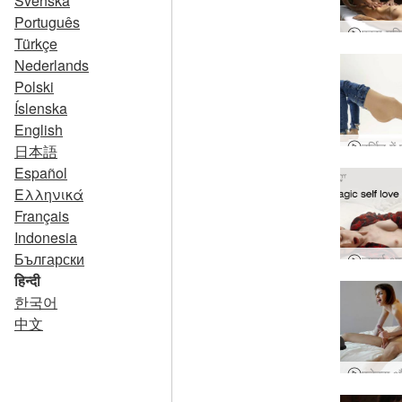
Svenska
Português
Türkçe
Nederlands
Polski
Íslenska
English
日本語
Español
Ελληνικά
Français
Indonesia
Български
हिन्दी
한국어
中文