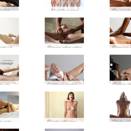
पुरुष महिला विदेशी मालिश
थाईलैंड उत्पादन
बर्लिन में फ्लोरा फोटोशूट
मास्टर मालिश मालिश
जादुई आत्म प्रेम मालिश
चिकित्सा हस्तमैथुन मालिश
एलेक्स और फ्लोरा युगल कैम सत्र
फ्लोरा स्वीट वाइब्रेशन्स