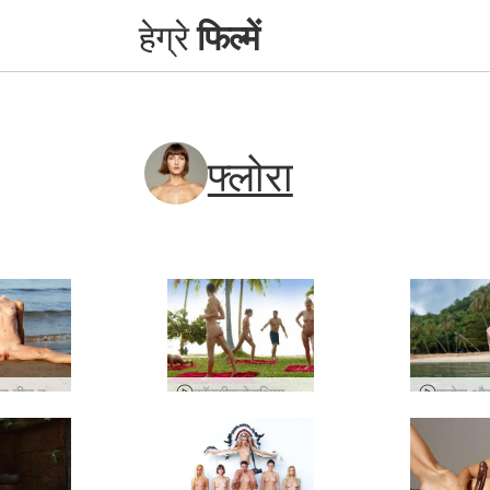
हेग्रे
फिल्में
फ्लोरा
फ्लोरा न्यूड बीच वर्कआउट
कॉक्सीफ्लोराथियाज़ाइकानेकेडवर्कआउट