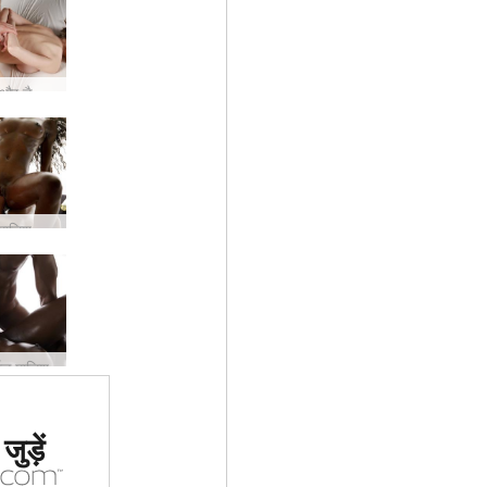
अन्ना एल और डैनी मेरे अंदर सह
मालिश
मज्ञ मालिश
 #1 कामुक
ुड़ें
र्जा दिया