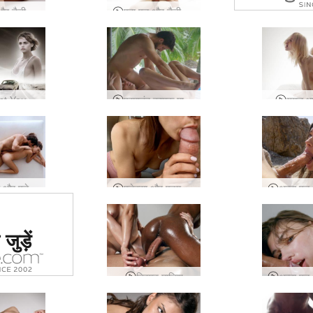
गय
एना एल और डैनी लवमेकिंग
एना एल और डैनी द मेकिंग ऑफ द सेक्स शूट
Go West Young Girl
परमानंद कामुक मालिश
युगल ध
सेरेना एल और एलेक्स यौन संबंध
एलेक्सा और एडम द्वारा किलिंग क्वारंटाइन टाइम
ं #1 कामुक
जुड़ें
र्जा दिया
या
त्रिगुट मालिश