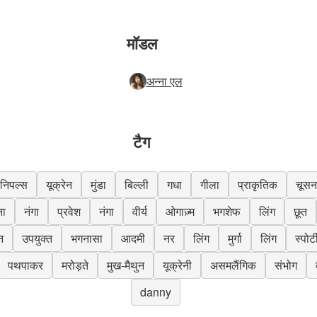
मॉडल
अन्ना एल
टैग
निपल्स
यूक्रेन
मुंडा
बिल्ली
गधा
गीला
प्राकृतिक
चूसन
ना
नंगा
प्रवेश
नंगा
वीर्य
ओगाज़्म
भगशेफ
लिंग
छूत
न
उपयुक्त
भगनासा
आदमी
नर
लिंग
मुर्गा
लिंग
स्पोर्ट
पथपाकर
मरोड़ते
मुख-मैथुन
यूक्रेनी
असमलैंगिक
संभोग
danny