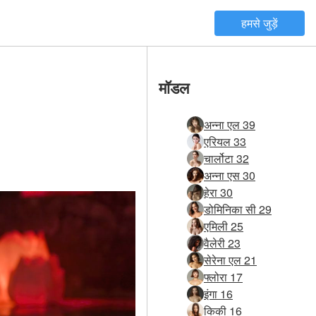
हमसे जुड़ें
मॉडल
अन्ना एल 39
एरियल 33
चार्लोटा 32
अन्ना एस 30
हेरा 30
डोमिनिका सी 29
एमिली 25
वैलेरी 23
सेरेना एल 21
फ्लोरा 17
इंगा 16
किकी 16