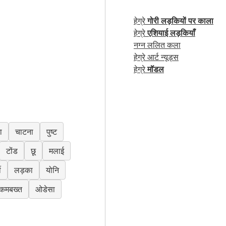
हेग्रे
गोरी लड़कियों पर काला
हेग्रे
एशियाई लड़कियाँ
नग्न ललित कला
हेग्रे आर्ट न्यूड्स
हेग्रे
मॉडल
ा
चाटना
पुष्ट
टोंड
छू
मलाई
ी
लड़का
योनि
कमबख्त
ओडेसा