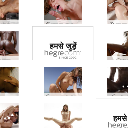
अन्ना एल और डैनी फेस फकिंग
अन्ना एल और डैनी का अब तक का सबसे बेहतरीन ब्लोजॉब
दुनिया में #1 कामुक
हमसे जुड़ें
साइट का दर्जा दिया
गया
प्रायोगिक कामुक मालिश
यौन 
कैथरीना का कामुक व्लॉग
अन्ना एल और डैनी सन, रेत, समुद्र और सेक्स
गहरी मर्
दुनिया में
हमसे ज
साइट का द