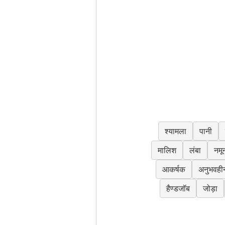
श्यामला
पानी
मालिश
लंबा
नमू
आकर्षक
अनुभवही
हैण्डजॉब
जोड़ा