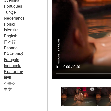
Svenska
Português
Türkçe
Nederlands
Polski
Íslenska
English
日本語
Español
Ελληνικά
Français
Indonesia
Български
हिन्दी
한국어
中文