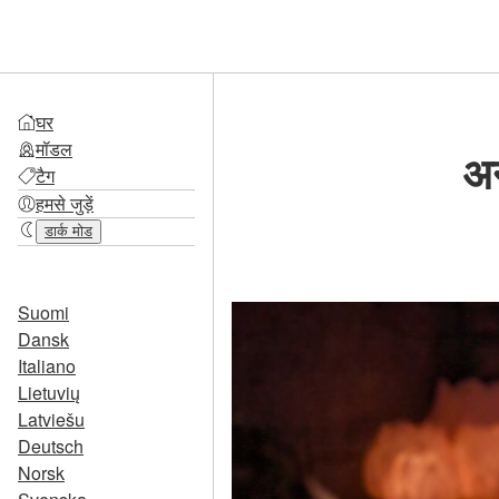
घर
मॉडल
अन
टैग
हमसे जुड़ें
डार्क मोड
Suomi
Dansk
Italiano
Lietuvių
Latviešu
Deutsch
Norsk