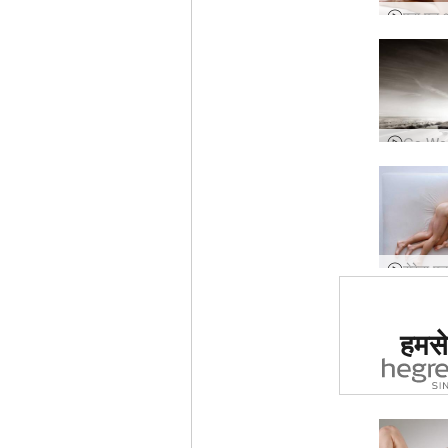
दुनिया मे
हमसे 
साइट का द
ग