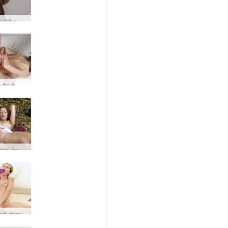
गोरो और ट्रॉपी ब्लोजॉब सौंदर्य
अन्ना एल और डैनी मेरे अंदर सह
जेड का एकल सेक्स एडवेंचर
लो सेक्स