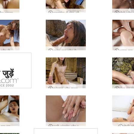
ौन आत्मा
काठमांडू में सेन और जेड की पवित्र इच्छाएं
अन्ना एल और डैनी सन, रेत, समुद्र और सेक्स
अन्ना एल और डैनी समुद्र तट पर सेक्स
ं #1 कामुक
जुड़ें
र्जा दिया
या
एलेक्सा और एडम कॉन्स्टेंट कपलिंग
एनी पहले घर का बना सेक्स टेप
रूबी अंतरंग और व्यक्तिगत
मोली सो