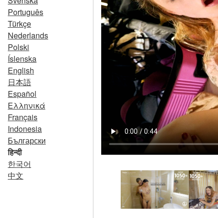
Svenska
Português
Türkçe
Nederlands
Polski
Íslenska
English
日本語
Español
Ελληνικά
Français
Indonesia
Български
हिन्दी
한국어
中文