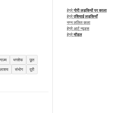
हेग्रे
गोरी लड़कियों पर काला
हेग्रे
एशियाई लड़कियाँ
नग्न ललित कला
हेग्रे आर्ट न्यूड्स
हेग्रे
मॉडल
ाज़्म
भगशेफ
छूत
लाशय
संभोग
दूरी