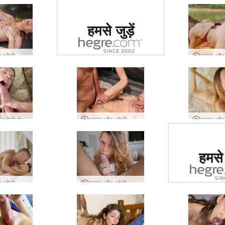
दुनिया में #1 कामुक
हमसे जुड़ें
साइट का दर्जा दिया
गया
इवान और ओली का स्वर्ग में मौखिक जुनून
इवान और ओली ने समुद्र के किनारे मौज-मस्ती करने से मना किया
इवान और ओली की कैम्पिंग सेक्स कल्पनाएँ
दुनिया में
हमसे ज
साइट का द
गय
इवान और ओली आज़ादी के लिए चुदाई कर रहे हैं
इवान और ओली यौन उपचार