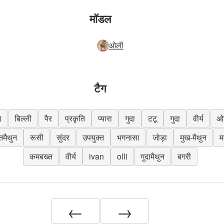
मॉडल
ओली
टैग
ा
बिल्ली
पैर
प्रकृति
प्यारा
गुदा
टटू
गुदा
वीर्य
ओग
तमैथुन
रूसी
सुंदर
उपयुक्त
भगनासा
जोड़ा
मुख-मैथुन
म
कमबख्त
वीर्य
ivan
olli
गुदामैथुन
बगरी
←
→