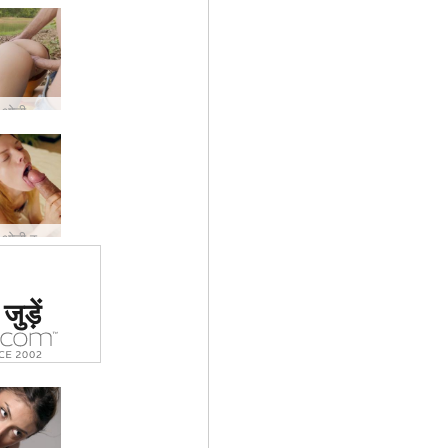
इवान और ओली वियतनाम झील प्यार
इवान और ओली स्वर्ग में विद्रोह करते हैं
 #1 कामुक
ुड़ें
र्जा दिया
ा