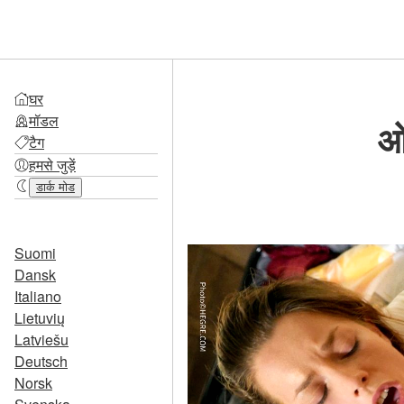
घर
मॉडल
ओ
टैग
हमसे जुड़ें
डार्क मोड
Suomi
Dansk
Italiano
Lietuvių
Latviešu
Deutsch
Norsk