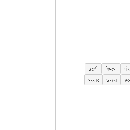
छंटनी
निपल्स
गोर
प्रसार
छरहरा
हस्