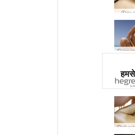
जेड य
दुनिया मे
हमसे 
साइट का द
ग