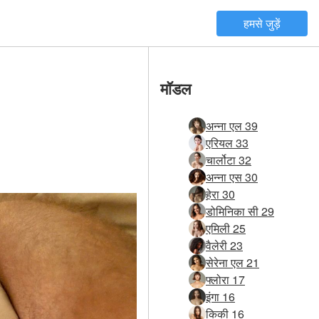
हमसे जुड़ें
मॉडल
अन्ना एल 39
एरियल 33
चार्लोटा 32
अन्ना एस 30
हेरा 30
डोमिनिका सी 29
एमिली 25
वैलेरी 23
सेरेना एल 21
फ्लोरा 17
इंगा 16
किकी 16