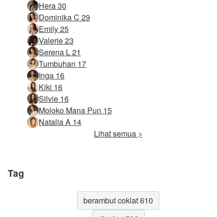
Hera 30
Dominika C 29
Emily 25
Valerie 23
Serena L 21
Tumbuhan 17
Inga 16
Kiki 16
Silvie 16
Moloko Mana Pun 15
Natalia A 14
Lihat semua >
Tag
berambut coklat 610