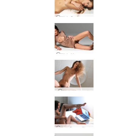
Silvie Bush sayang
Silvie Menanggalkan Pakaian Dan Tidak Bercukur
Silvie Menggoda
Ratu Ruang Obrolan Silvie