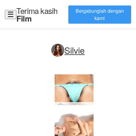
Terima kasih
Bergabunglah dengan
☰
Film
kami
Silvie
Bikini Mini Silvie