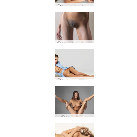
Pemandian Biru Silvie
Silvie Beku Semak
Silvie pelayan yang sempurna
Silvie Cowgirl