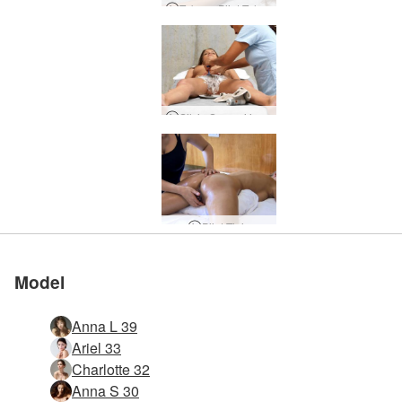
Tukang Pijat Telanjang
Silvie Sampai jumpa Bush
Pijat Tinju
Model
Anna L 39
Ariel 33
Charlotte 32
Anna S 30