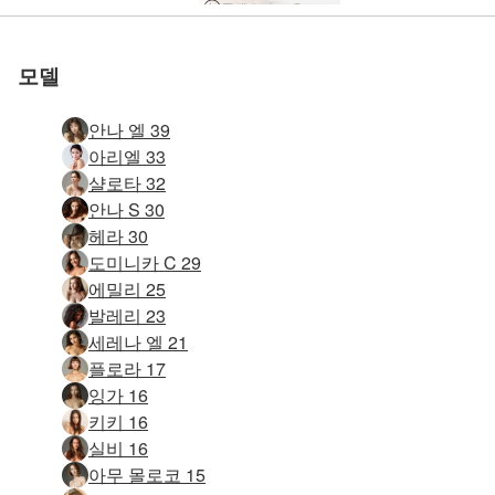
클레오 슬로우 모션 스터디
모델
안나 엘 39
아리엘 33
샬로타 32
안나 S 30
헤라 30
도미니카 C 29
에밀리 25
발레리 23
세레나 엘 21
플로라 17
잉가 16
키키 16
실비 16
아무 몰로코 15