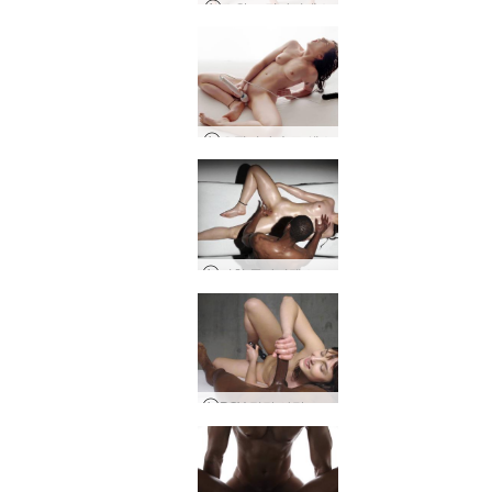
소완 모던타이댄스
오필리아 솔로 섹스
미친 클라이맥스 마사지
POV 링감 사랑 마사지