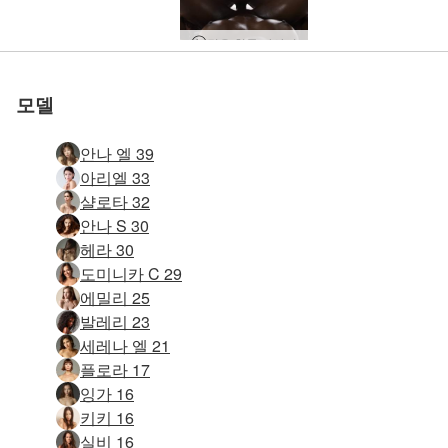
깊은 침투 마사지
모델
안나 엘 39
아리엘 33
샬로타 32
안나 S 30
헤라 30
도미니카 C 29
에밀리 25
발레리 23
세레나 엘 21
플로라 17
잉가 16
키키 16
실비 16