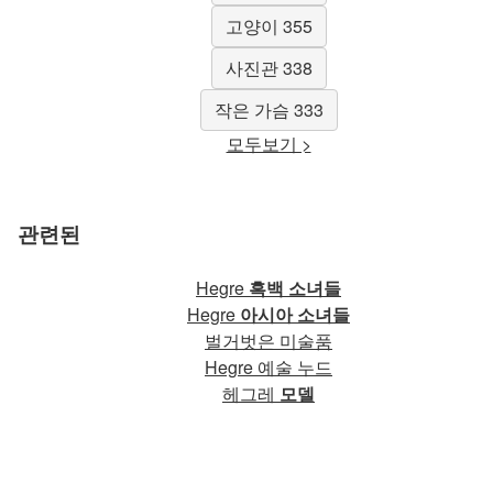
고양이 355
사진관 338
작은 가슴 333
모두보기 >
관련된
Hegre
흑백 소녀들
Hegre
아시아 소녀들
벌거벗은 미술품
Hegre 예술 누드
헤그레
모델