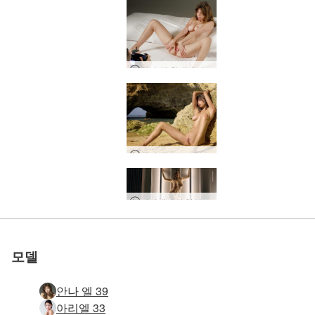
안나 엘 침대에서 알몸
안나 엘 누드 비치 사진 촬영
세계 1위 에로틱 사이트
세계 1위 에로틱 사이트
세계 1위 에로틱 사이트
세계 1위 에로틱 사이트
세계 1위 에로틱 사이트
우리와 함께하세
우리와 함께하세
우리와 함께하세
우리와 함께하세
우리와 함께하세
다이애나의 일상, 우크라이나 키이우
루비 도미니카 여신
직장에서 엠마 누드
나탈리아 솔로 섹스
제이드 성적 정신
안나 L 포토 세션
로 평가됨
로 평가됨
로 평가됨
로 평가됨
로 평가됨
밀라 침대 세션
한나 알몸 요가
몰리 솔로 섹스
스타샤 관능
티아나의 일상: 새로운 새벽, 우크라이나 이바노프란키우스크
토리의 하루: 새로운 새벽, 우크라이나 키이우
루비 정글 호텔 촬영
루비 열대 해변 촬영
안나 l과 대니가 내 안에 정액
A Day In The Life of Anna L, 리비우, 우크라이나
A Day In The Life of Lauren, 키예프, 우크라이나
프로세르피나 카보 베르데 생산
프로세르피나 카보 베르데
우크라이나 키예프 다나의 하루
Teti 벌거 벗은 아름다움시
Margo V. Carpathians, 우크라이나의 하루
Ksenia L의 하루, Bila Tserkva, 우크라이나
Anna L과 Danny 사랑과 정욕
애니 사이프러스 홀리데이
아드리아나 에로 사진
Anna L 노골적인 사진 촬영
Riana 누드 패션 모델
엠마엠과 헤라 걸 걸 파워
Dariia M의 하루, 키예프, 우크라이나
키라 A의 일상, 우크라이나 크리보필리아
다리나 K의 일상, 우크라이나 스콜레
Katherina 프라이버시 없음
요
요
요
요
요
모델
안나 엘 39
아리엘 33