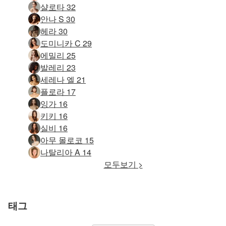
샬로타 32
안나 S 30
헤라 30
도미니카 C 29
에밀리 25
발레리 23
세레나 엘 21
플로라 17
잉가 16
키키 16
실비 16
아무 몰로코 15
나탈리아 A 14
모두보기 >
태그