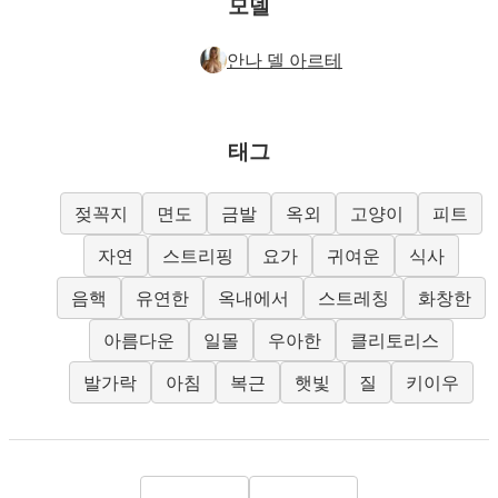
모델
안나 델 아르테
태그
젖꼭지
면도
금발
옥외
고양이
피트
자연
스트리핑
요가
귀여운
식사
음핵
유연한
옥내에서
스트레칭
화창한
아름다운
일몰
우아한
클리토리스
발가락
아침
복근
햇빛
질
키이우