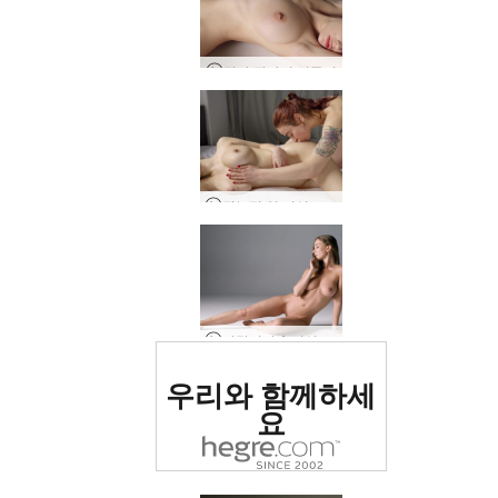
밀라 판타지 피규어
관능적 인 여성 마사지
나탈리아 A 여성 인물
세계 1위 에로틱 사이트
우리와 함께하세
로 평가됨
요