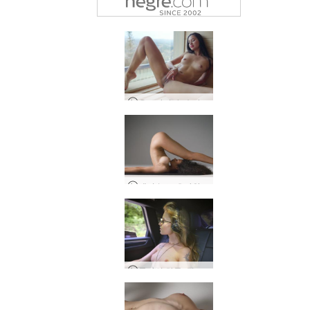
우크라이나, 슬라브스케의 빅토리아 S의 일상
테티 누드 요가와 명상
몰리의 하루, 뮌헨, 독일