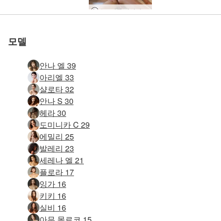
오르가즘 마사지 잠금 해제
모델
안나 엘 39
아리엘 33
샬로타 32
안나 S 30
헤라 30
도미니카 C 29
에밀리 25
발레리 23
세레나 엘 21
플로라 17
잉가 16
키키 16
실비 16
아무 몰로코 15