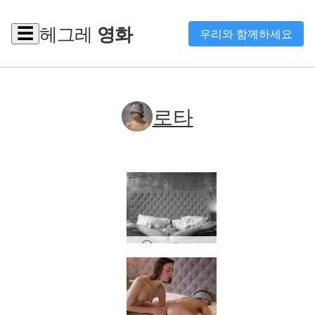
헤그레
영화
☰
우리와 함께하세요
로타
로타 룩 앳 미