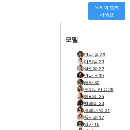
우리와 함께
하세요
모델
안나 엘 39
아리엘 33
샬로타 32
안나 S 30
헤라 30
도미니카 C 29
에밀리 25
발레리 23
세레나 엘 21
플로라 17
잉가 16