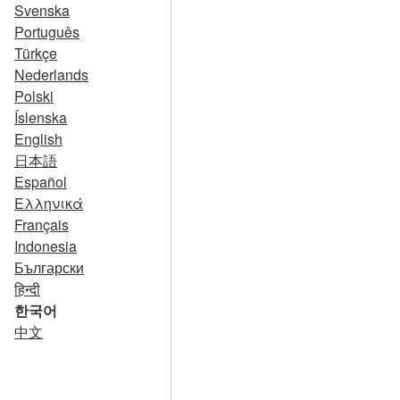
Svenska
Português
Türkçe
Nederlands
Polski
Íslenska
English
日本語
Español
Ελληνικά
Français
Indonesia
Български
हिन्दी
한국어
中文