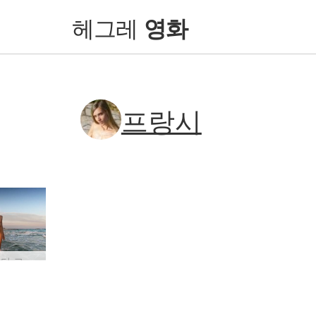
헤그레
영화
프랑시
프랜시 더 크로싱