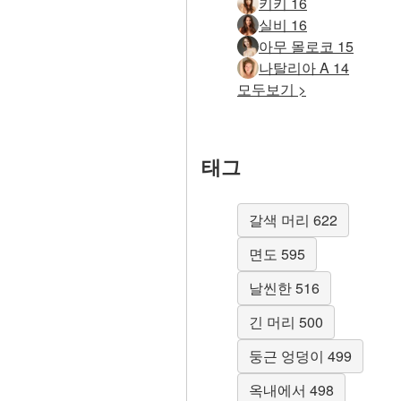
키키 16
실비 16
아무 몰로코 15
나탈리아 A 14
모두보기 >
태그
갈색 머리 622
면도 595
날씬한 516
긴 머리 500
둥근 엉덩이 499
옥내에서 498