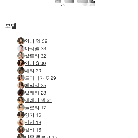
디타 누드 모델
모델
안나 엘 39
아리엘 33
샬로타 32
안나 S 30
헤라 30
도미니카 C 29
에밀리 25
발레리 23
세레나 엘 21
플로라 17
잉가 16
키키 16
실비 16
아무 몰로코 15