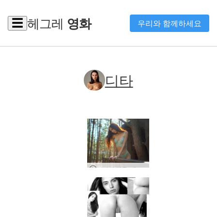
헤그레
영화
☰
우리와 함께하세요
디타
디타의 하루, 키예프, 우크라이나