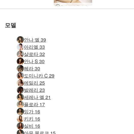
혼자 집에 클라리스
모델
안나 엘 39
아리엘 33
샬로타 32
안나 S 30
헤라 30
도미니카 C 29
에밀리 25
발레리 23
세레나 엘 21
플로라 17
잉가 16
키키 16
실비 16
아무 몰로코 15