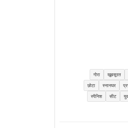
गोरा
खूबसूरत
छोटा
स्नानघर
प्
स्पैनिश
सीट
यु