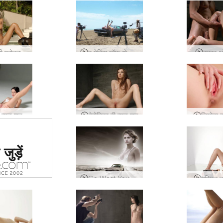
पुत्री बाली प्रोडक्शन
द मेकिंग ऑफ गो वेस्ट यंग गर्ल
सुखद अ
न्यूड शूट
वेरोनिका वी न्यूड शूट
लियोना द
ं #1 कामुक
जुड़ें
र्जा दिया
या
Go West Young Girl
एरियल द