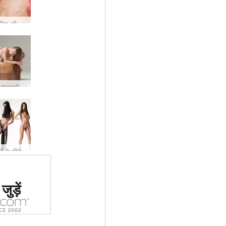
लियोना मेकिंग ऑफ स्टूडियो न्यूड्स
कामुक फोटोग्राफी की लियोना बनाना
दे के पीछे
 #1 कामुक
ुड़ें
र्जा दिया
ा