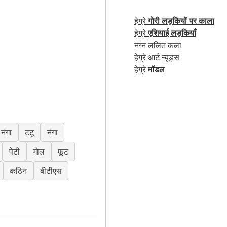
हेग्रे
गोरी लड़कियों पर काला
हेग्रे
एशियाई लड़कियाँ
नग्न ललित कला
हेग्रे आर्ट न्यूड्स
हेग्रे
मॉडल
नंगा
टटू
नंगा
पेटी
गोल
फूट
कठिन
बीटीएस