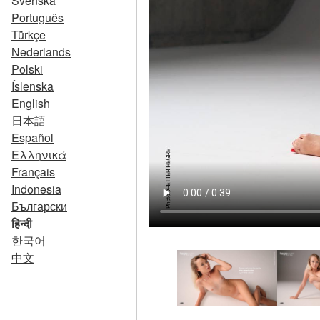
Svenska
Português
Türkçe
Nederlands
Polski
Íslenska
English
日本語
Español
Ελληνικά
Français
Indonesia
Български
हिन्दी
한국어
中文