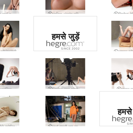
अल्बा और क्लॉ द बिग डिल्डो डेयर
नादिया अंतरंग परिचय
दुनिया में #1 कामुक
हमसे जुड़ें
साइट का दर्जा दिया
गया
न फोटोग्राफी
एरियल दृश्यरतिक फोटो सत्र
लियोना नग्न फोटोग्राफी की कला
क्लाउ पर्
दुनिया में
हमसे ज
साइट का द
गय
पीछे क्लेरिस
क्लॉ पहली बार नग्न मॉडलिंग