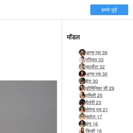
हमसे जुड़ें
मॉडल
अन्ना एल 39
एरियल 33
चार्लोटा 32
अन्ना एस 30
हेरा 30
डोमिनिका सी 29
एमिली 25
वैलेरी 23
सेरेना एल 21
फ्लोरा 17
इंगा 16
किकी 16