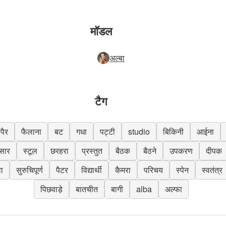
मॉडल
अल्बा
टैग
पैर
फैलाना
बट
गधा
पट्टी
studio
बिकिनी
आईना
रसार
स्टूल
छरहरा
प्रस्तुत
बैठक
बैठने
उपकरण
दीपक
वा
सुरुचिपूर्ण
पैटर
विद्यार्थी
कैमरा
परिचय
स्पेन
स्वतंत्र
पिछवाड़े
बातचीत
बागी
alba
अल्फा