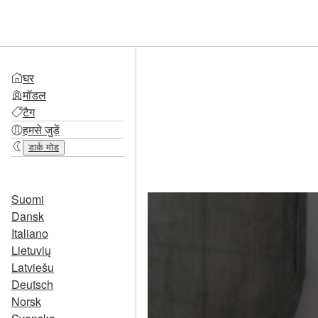
घर
मॉडल
टैग
हमसे जुड़ें
डार्क मोड
Suomi
Dansk
Italiano
Lietuvių
Latviešu
Deutsch
Norsk