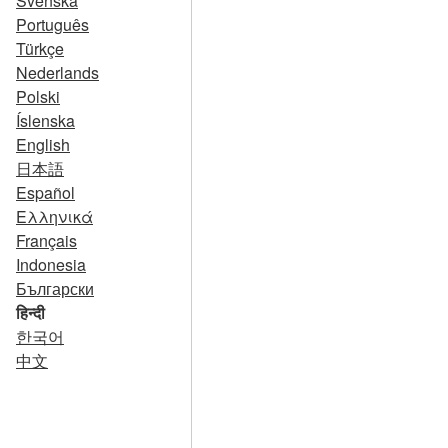
Svenska
Português
Türkçe
Nederlands
Polski
Íslenska
English
日本語
Español
Ελληνικά
Français
Indonesia
Български
हिन्दी
한국어
中文