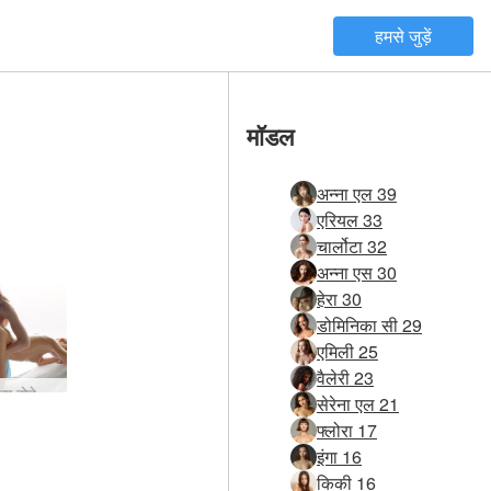
हमसे जुड़ें
मॉडल
अन्ना एल 39
एरियल 33
चार्लोटा 32
अन्ना एस 30
हेरा 30
डोमिनिका सी 29
एमिली 25
वैलेरी 23
कभी न ख़त्म होने वाला ओर्गास्म मसाज
सेरेना एल 21
फ्लोरा 17
इंगा 16
किकी 16