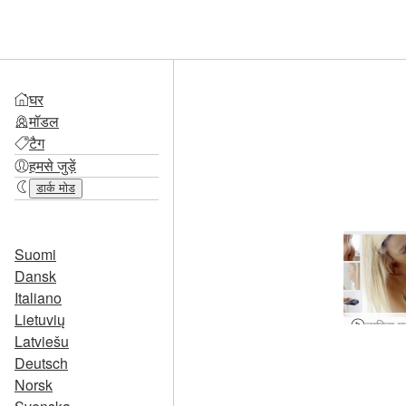
घर
मॉडल
टैग
हमसे जुड़ें
डार्क मोड
Suomi
Dansk
Italiano
Lietuvių
Latviešu
Deutsch
Norsk