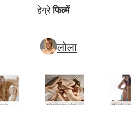
हेग्रे
फिल्में
लोला
डारिना एल और लोला सेक्सी स्टाइलिंग
डारिना एल, लोला और माया त्रिगुट काल्पनिक