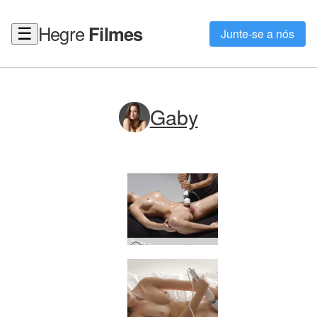
Hegre
Filmes
☰
Junte-se a nós
Gaby
Massagem de orgasmo elétrico múltiplo