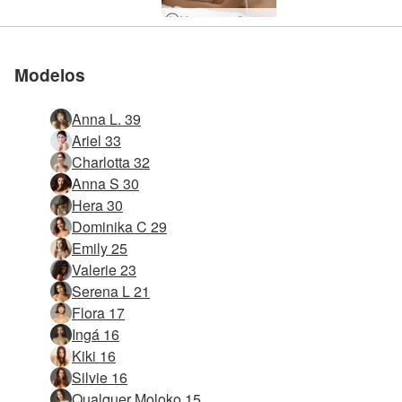
Massagem Crazy Magic Wand
Modelos
Anna L. 39
Ariel 33
Charlotta 32
Anna S 30
Hera 30
Dominika C 29
Emily 25
Valerie 23
Serena L 21
Flora 17
Ingá 16
Kiki 16
Silvie 16
Qualquer Moloko 15