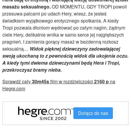
masażu seksualnego.
OD MOMENTU, GDY TROPI powoli
przesuwa palcami po udach Hery, wiesz, że jesteś
świadkiem wyjątkowego erotycznego spotkania. A kiedy
Tropi pozwala dłoniom wędrować po całym nagim, żądnym
ciele Hery, delikatnie wnika w samo serce jej najgłębszych
pragnień. I zamienia gorący masaż w bezdenną rozkosz
seksualną…
Widok pięknej dziewczyny zadowalającej
swoją ukochaną to z pewnością widok dla ukojenia oczu.
A kiedy tymi dwiema dziewczynami będą Hera i Tropi,
przekroczysz bramy nieba.
Sprawdź cały
30m45s
film w rozdzielczości
2160 p
na
Hegre.com
Dołącz do nas