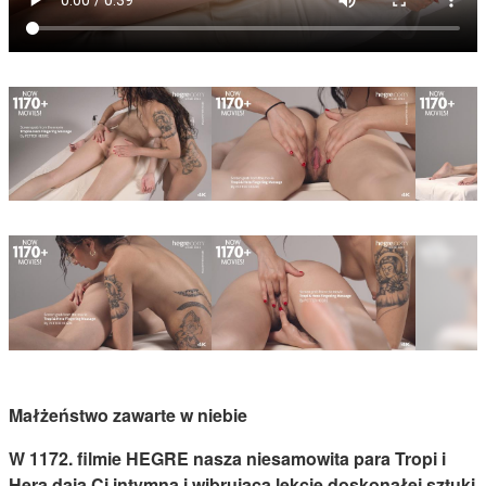
Małżeństwo zawarte w niebie
W 1172. filmie HEGRE nasza niesamowita para Tropi i
Hera dają Ci intymną i wibrującą lekcję doskonałej sztuki