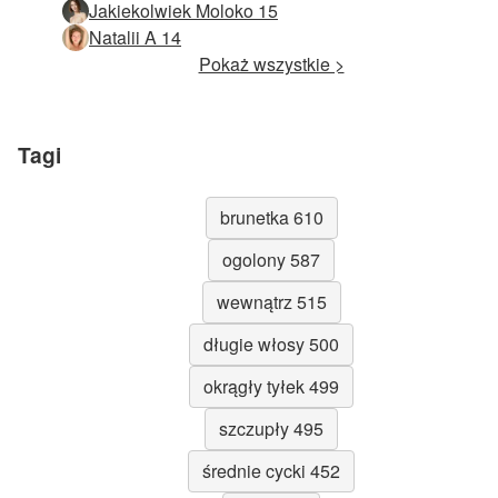
Jakiekolwiek Moloko 15
Natalii A 14
Pokaż wszystkie >
Tagi
brunetka 610
ogolony 587
wewnątrz 515
długie włosy 500
okrągły tyłek 499
szczupły 495
średnie cycki 452