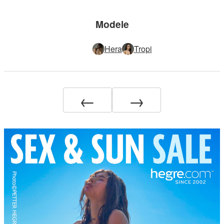
Modele
Hera
Tropi
←
→