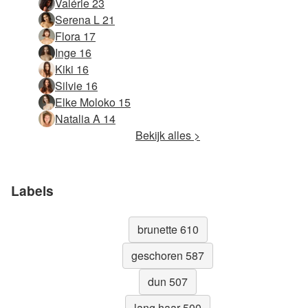
Valérie 23
Serena L 21
Flora 17
Inge 16
Kiki 16
Silvie 16
Elke Moloko 15
Natalia A 14
Bekijk alles >
Labels
brunette 610
geschoren 587
dun 507
lang haar 500