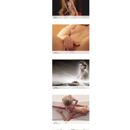
Ariel en Melena Maria Harem
Een dag uit het leven van Alina, Lviv, Oekraïne Deel 2
Go West Young Girl
Eerste keer orgasmemassage