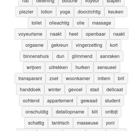
nat
oefening
douche
voyeur
slapen
plezier
lotion
yoga
doorzichtig
keuken
toilet
olieachtig
olie
massage
voyeurisme
naakt
heet
openbaar
naakt
orgasme
gekreun
vingerzetting
kort
binnenshuis
dun
glimmend
aanraken
wrijven
uitrekken
hurken
sensueel
transparant
zoet
woonkamer
intiem
bril
handdoek
winter
gevoel
stad
delicaat
ochtend
appartement
gewaad
student
onschuldig
detailopname
klit
ontbijt
schattig
tantrisch
masseuse
yoni