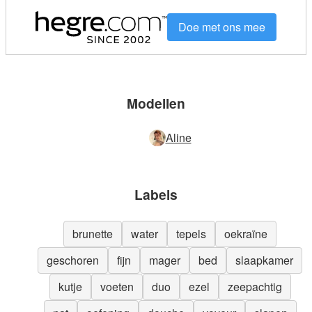
Doe met ons mee
Modellen
Aline
Labels
brunette
water
tepels
oekraïne
geschoren
fijn
mager
bed
slaapkamer
kutje
voeten
duo
ezel
zeepachtig