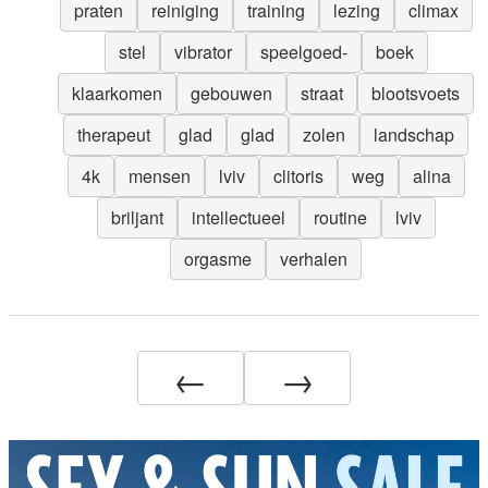
praten
reiniging
training
lezing
climax
stel
vibrator
speelgoed-
boek
klaarkomen
gebouwen
straat
blootsvoets
therapeut
glad
glad
zolen
landschap
4k
mensen
lviv
clitoris
weg
alina
briljant
intellectueel
routine
lviv
orgasme
verhalen
←
→