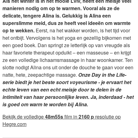
Als het winter is in het mooie Lviv, heeft een meisje veel
manieren nodig om op te warmen. Vooral als ze de
delicate, tengere Alina is. Gelukkig is Alina een
superslimme meid, dus ze heeft veel ideeën om warmte
op te wekken.
Eerst, na het wakker worden, is het tijd voor
het ontbijt. Vervolgens is het yoga en gezellig bijkomen met
een goed boek. Dan springt ze letterlijk op van vreugde als
haar favoriete therapeut opduikt – een masseuse – en krijgt
ze een volledige lichaamsmassage in haar woonkamer. Ten
slotte nodigt Alina ons uit onder de douche te gaan voor een
natte, hete, zeepachtige massage.
Onze Day in the Life-
serie biedt je het beste soort voyeurisme - je ervaart het
echte leven van een echt meisje door te delen in de
intimiteit van haar persoonlijke leven. Ja, inderdaad - het
is goed om warm te worden bij Alina.
Bekijk de volledige
48m55s
film in
2160 p
resolutie op
Hegre.com