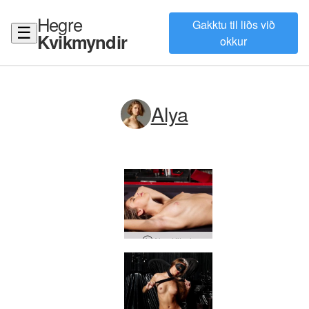
Hegre
Gakktu til liðs við
☰
Kvikmyndir
okkur
Alya
Alya Kitsch