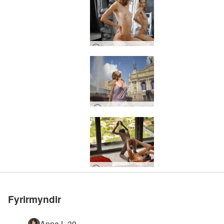
Dagur í lífi Alya - Útbreidd útgáfa
Virðing til Úkraínu
Alya og Valerie á bak við tjöldin
Fyrirmyndir
Anna L 39