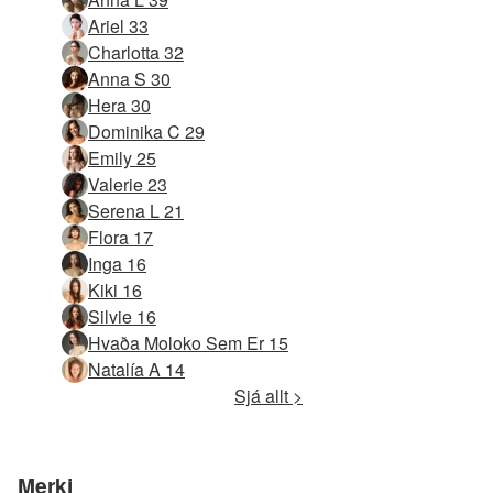
Ariel 33
Charlotta 32
Anna S 30
Hera 30
Dominika C 29
Emily 25
Valerie 23
Serena L 21
Flora 17
Inga 16
Kiki 16
Silvie 16
Hvaða Moloko Sem Er 15
Natalía A 14
Sjá allt >
Merki