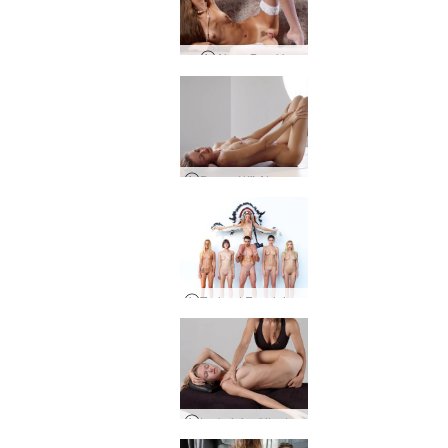
Alya - Barokk
Dagur í lífi Alya, Kyiv, Úkraínu
Tæland Framleiðsla
Læknisfræðilegt íþróttanudd