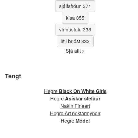
sjálfsfróun 371
kisa 355
vinnustofu 338
lítil brjóst 333
Sjá allt >
Tengt
Hegre
Black On White Girls
Hegre
Asískar stelpur
Nakin Fineart
Hegre Art nektarmyndir
Hegre
Módel