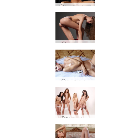
Alya Dark Angel
Alya Knickers
Alya Ballerina
Fjórmenningur