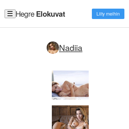
Hegre
Elokuvat
☰
Liity meihin
Nadiia
Nadiia Nude Horizon