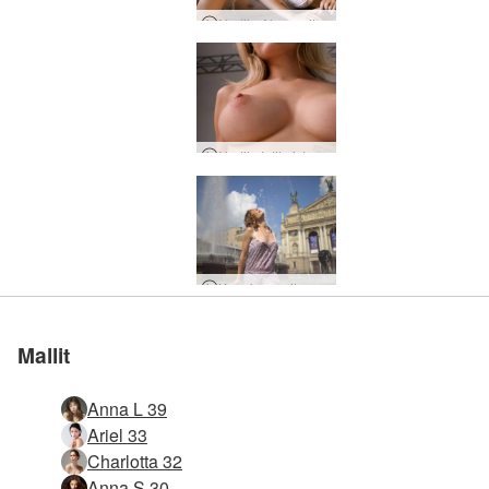
Nadiia Alusvaatteet
Nadiia Intiimi Johdanto
Kunnianosoitus Ukrainalle
Mallit
Anna L 39
Ariel 33
Charlotta 32
Anna S 30