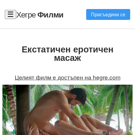
Хегре
Филми
☰
Присъедини се
Екстатичен еротичен
масаж
Целият филм е достъпен на hegre.com