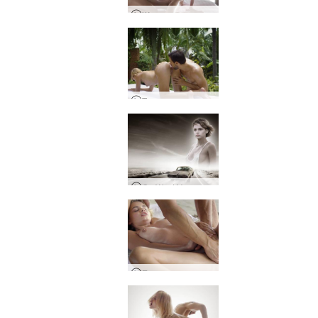
Женски еякулационен масаж
Тропически тантра масаж
Go West Young Girl
Еротичен масаж на плажа