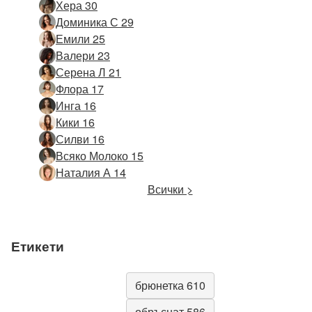
Хера 30
Доминика С 29
Емили 25
Валери 23
Серена Л 21
Флора 17
Инга 16
Кики 16
Силви 16
Всяко Молоко 15
Наталия А 14
Всички >
Етикети
брюнетка 610
обръснат 586