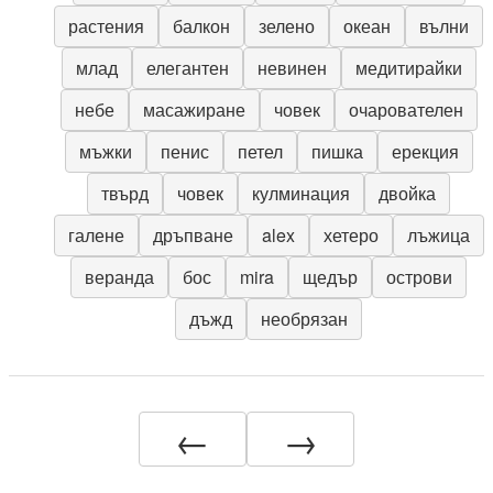
растения
балкон
зелено
океан
вълни
млад
елегантен
невинен
медитирайки
небе
масажиране
човек
очарователен
мъжки
пенис
петел
пишка
ерекция
твърд
човек
кулминация
двойка
галене
дръпване
alex
хетеро
лъжица
веранда
бос
mira
щедър
острови
дъжд
необрязан
←
→