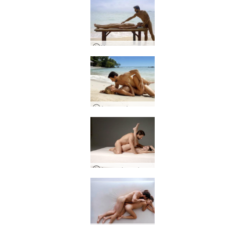
Масаж за интензивен бликащ оргазъм
Ариел и Алекс секс на плажа
Ариел Фото фантазия