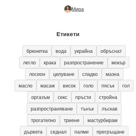
Мира
Етикети
брюнетка
вода
украйна
обръснат
легло
крака
разпространение
мокър
лосион
целуване
сладко
мазна
масло
масаж
висок
голо
пясък
гол
оргазъм
секс
пръсти
стройна
разпространяване
тънък
лъскав
трогателно
триене
мастурбирам
дървета
седнал
палми
прегръщане