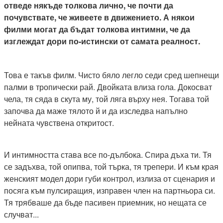
отведе някъде толкова лично, че почти да
почувствате, че живеете в движението. А някои
филми могат да бъдат толкова интимни, че да
изглеждат дори по-истински от самата реалност.
Това е такъв филм. Чисто бяло легло седи сред шепнещи
палми в тропически рай. Двойката влиза гола. Докосват
чела, тя сяда в скута му, той ляга върху нея. Тогава той
започва да маже тялото й и да изследва напълно
нейната чувствена откритост.
И интимността става все по-дълбока. Спира дъха ти. Тя
се задъхва, той опипва, той търка, тя трепери. И към края
женският модел дори губи контрол, излиза от сценария и
посяга към пулсиращия, изправен член на партньора си.
Тя трябваше да бъде пасивен приемник, но нещата се
случват...