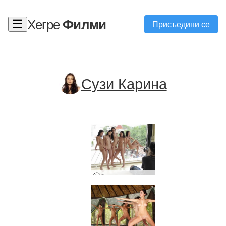
Хегре
Филми
☰
Присъедини се
Сузи Карина
Зад кулисите в Мексико