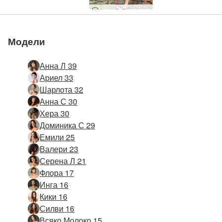
Анна С, Бриги, Мелиса, Мюриел, Сузи Карина и Сузи
Модели
Анна Л 39
Ариел 33
Шарлота 32
Анна С 30
Хера 30
Доминика С 29
Емили 25
Валери 23
Серена Л 21
Флора 17
Инга 16
Кики 16
Силви 16
Всяко Молоко 15