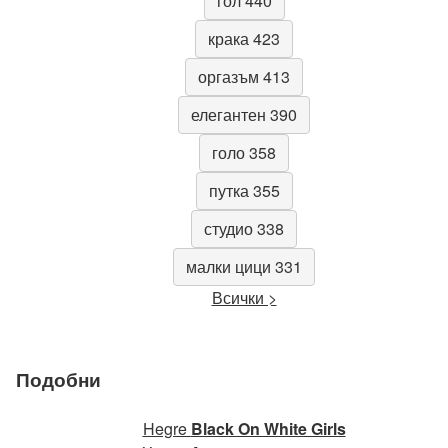
гол 440
крака 423
оргазъм 413
елегантен 390
голо 358
путка 355
студио 338
малки цици 331
Всички >
Подобни
Hegre
Black On White Girls